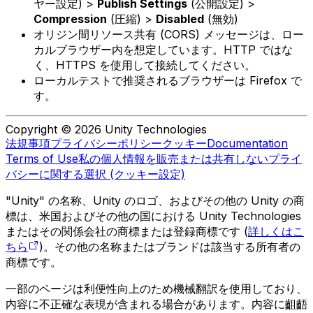
ヤー設定) >
Publish Settings
(公開設定) >
Compression
(圧縮) >
Disabled
(無効)
オリジン間リソース共有 (CORS) メッセージは、ロー
カルブラウザー内を想定しています。HTTP ではな
く、HTTPS を使用して接続してください。
ローカルテストで推奨されるブラウザーは Firefox で
す。
Copyright © 2026 Unity Technologies
法規事項
プライバシーポリシー
クッキー
Documentation
Terms of Use
私の個人情報を販売または共有しない
プライ
バシーに関する選択 (クッキー設定)
"Unity" の名称、Unity のロゴ、およびその他の Unity の商
標は、米国およびその他の国における Unity Technologies
またはその関係会社の商標または登録商標です (
詳しくはこ
ちら
)。その他の名称またはブランドは該当する所有者の
商標です。
一部のページは利便性向上のため機械翻訳を使用しており、
内容に不正確な表現が含まれる場合があります。内容に齟齬