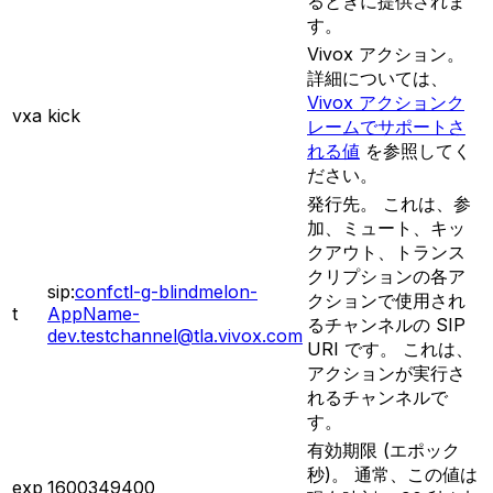
るときに提供されま
す。
Vivox アクション。
詳細については、
Vivox アクションク
vxa
kick
レームでサポートさ
れる値
を参照してく
ださい。
発行先。 これは、参
加、ミュート、キッ
クアウト、トランス
クリプションの各ア
sip:
confctl-g-blindmelon-
クションで使用され
t
AppName-
るチャンネルの SIP
dev.testchannel@tla.vivox.com
URI です。 これは、
アクションが実行さ
れるチャンネルで
す。
有効期限 (エポック
秒)。 通常、この値は
exp
1600349400