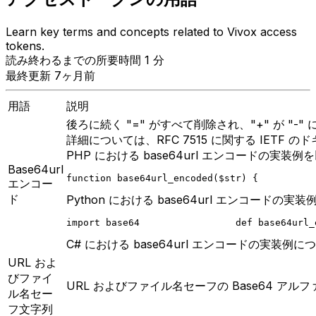
Learn key terms and concepts related to Vivox access
tokens.
読み終わるまでの所要時間 1 分
最終更新 7ヶ月前
用語
説明
後ろに続く "=" がすべて削除され、"+" が "-" に
詳細については、RFC 7515 に関する IETF
PHP における base64url エンコードの実装
Base64url
function base64url_encoded($str) {          
エンコー
ド
Python における base64url エンコードの
import base64                 def base64url_
C# における base64url エンコードの実装例
URL およ
びファイ
URL およびファイル名セーフの Base64 ア
ル名セー
フ文字列