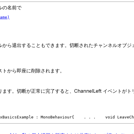
ルの名前で
ame)
ルから退出することもできます。切断されたチャンネルオブジ
ストから即座に削除されます。
。切断が正常に完了すると、ChannelLeft イベントが
xBasicsExample : MonoBehaviour
{
    . . .
    void LeaveCh