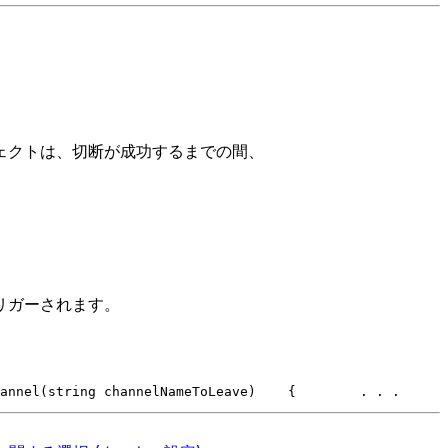
ェクトは、切断が成功するまでの間、
トリガーされます。
annel(string channelNameToLeave)
    {
        . . .
      