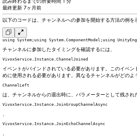
読み終わるまでの所要時間 1 分
最終更新 7ヶ月前
以下のコードは、チャンネルへの参加を開始する方法の例を
using System;
using System.ComponentModel;
using UnityEng
チャンネルに参加したタイミングを確認するには、
VivoxService.Instance.ChannelJoined
イベントがバインドされている必要があります。このイベン
めに使用される必要があります。異なるチャンネルがどのよ
ChannelLeft
は、チャンネルからの退出時に、パラメーターとして残され
VivoxService.Instance.JoinGroupChannelAsync
、
VivoxService.Instance.JoinEchoChannelAsync
、