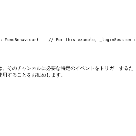
: MonoBehaviour
{
    // For this example, _loginSession i
は、そのチャンネルに必要な特定のイベントをトリガーするた
使用することをお勧めします。