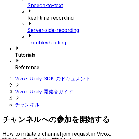
Speech-to-text
Real-time recording
Server-side-recording
Troubleshooting
Tutorials
Reference
Vivox Unity SDK のドキュメント
Vivox Unity 開発者ガイド
チャンネル
チャンネルへの参加を開始する
How to initiate a channel join request in Vivox.