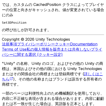
では、カスタムの CachedPosition クラスによってプレイヤ
ーの位置と向きがキャッシュされ、値が変更されている場合
にのみ
Set3DPosition
の呼び出しが許可されます。
Copyright © 2026 Unity Technologies
法規事項
プライバシーポリシー
クッキー
Documentation
Terms of Use
私の個人情報を販売または共有しない
プライ
バシーに関する選択 (クッキー設定)
"Unity" の名称、Unity のロゴ、およびその他の Unity の商
標は、米国およびその他の国における Unity Technologies
またはその関係会社の商標または登録商標です (
詳しくはこ
ちら
)。その他の名称またはブランドは該当する所有者の
商標です。
一部のページは利便性向上のため機械翻訳を使用しており、
内容に不正確な表現が含まれる場合があります。内容に齟齬
または不一致が生じた場合は、英語版を正本とします。