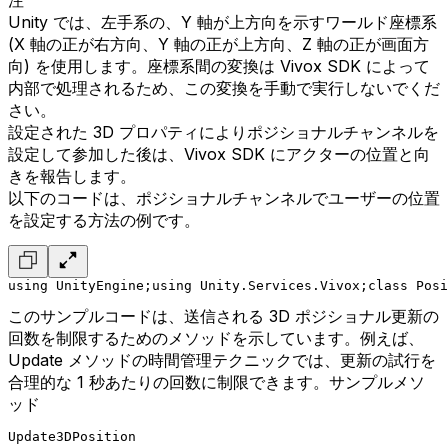
注
Unity では、左手系の、Y 軸が上方向を示すワールド座標系
(X 軸の正が右方向、Y 軸の正が上方向、Z 軸の正が画面方
向) を使用します。座標系間の変換は Vivox SDK によって
内部で処理されるため、この変換を手動で実行しないでくだ
さい。
設定された 3D プロパティによりポジショナルチャンネルを
設定して参加した後は、Vivox SDK にアクターの位置と向
きを報告します。
以下のコードは、ポジショナルチャンネルでユーザーの位置
を設定する方法の例です。
using UnityEngine;
using Unity.Services.Vivox;
class Posi
このサンプルコードは、送信される 3D ポジショナル更新の
回数を制限するためのメソッドを示しています。例えば、
Update メソッドの時間管理テクニックでは、更新の試行を
合理的な 1 秒あたりの回数に制限できます。サンプルメソ
ッド
Update3DPosition