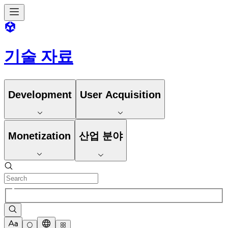
기술 자료
Development
User Acquisition
Monetization
산업 분야