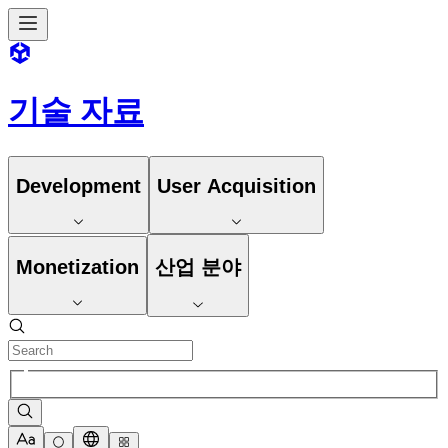
기술 자료
Development
User Acquisition
Monetization
산업 분야