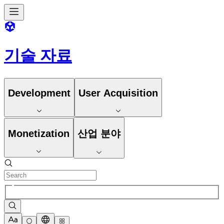
기술 자료
Development
User Acquisition
Monetization
산업 분야