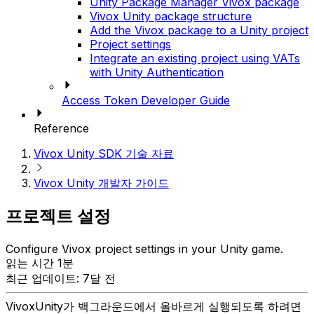
Unity Package Manager Vivox package
Vivox Unity package structure
Add the Vivox package to a Unity project
Project settings
Integrate an existing project using VATs
with Unity Authentication
Access Token Developer Guide
Reference
Vivox Unity SDK 기술 자료
Vivox Unity 개발자 가이드
프로젝트 설정
Configure Vivox project settings in your Unity game.
읽는 시간 1분
최근 업데이트: 7달 전
VivoxUnity가 백그라운드에서 올바르게 실행되도록 하려면