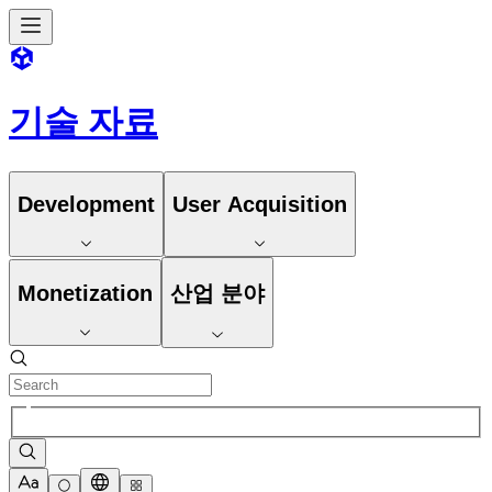
기술 자료
Development
User Acquisition
Monetization
산업 분야