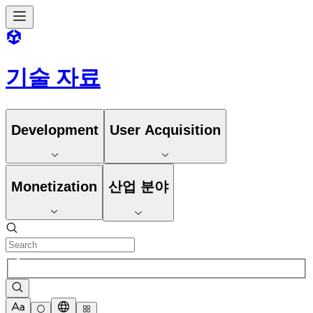
기술 자료
Development
User Acquisition
Monetization
산업 분야