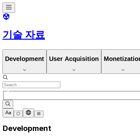
기술 자료
Development
User Acquisition
Monetizatio
Development