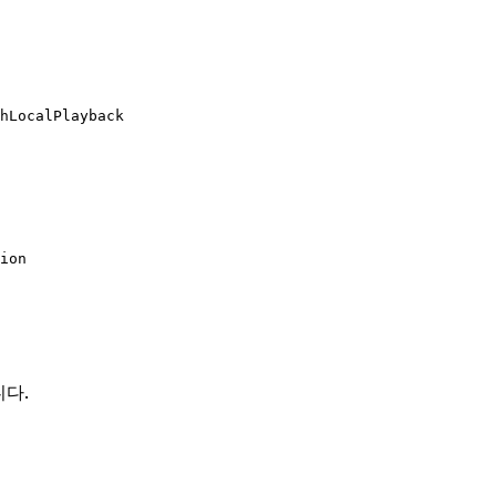
hLocalPlayback
ion
다.