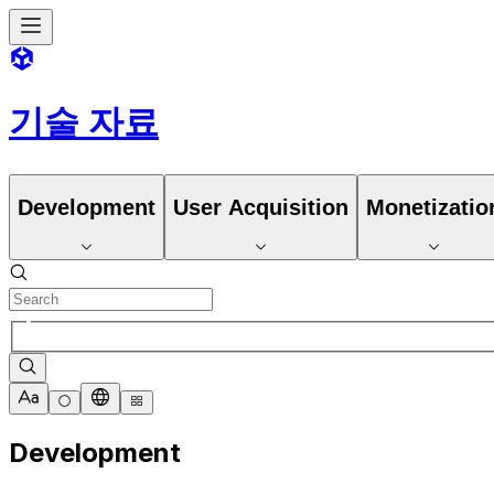
기술 자료
Development
User Acquisition
Monetizatio
Development