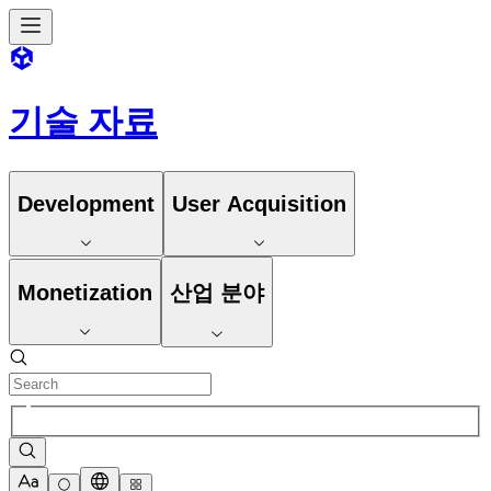
기술 자료
Development
User Acquisition
Monetization
산업 분야