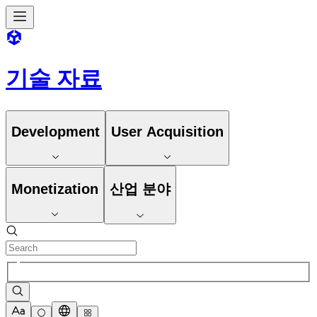
기술 자료
Development
User Acquisition
Monetization
산업 분야