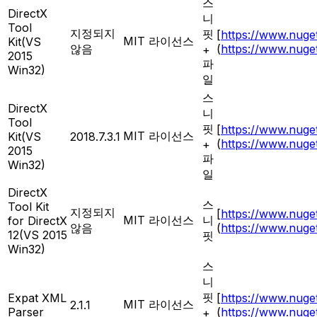
스
DirectX
니
Tool
지정되지
핏
[
https://www.nuge
MIT 라이선스
Kit(VS
않음
(
https://www.nuge
+
2015
파
Win32)
일
스
DirectX
니
Tool
핏
[
https://www.nuge
MIT 라이선스
Kit(VS
2018.7.3.1
(
https://www.nuge
+
2015
파
Win32)
일
DirectX
스
Tool Kit
지정되지
[
https://www.nuge
MIT 라이선스
니
for DirectX
않음
(
https://www.nuge
12(VS 2015
핏
Win32)
스
니
핏
Expat XML
[
https://www.nuge
MIT 라이선스
2.1.1
Parser
(
https://www.nuge
+