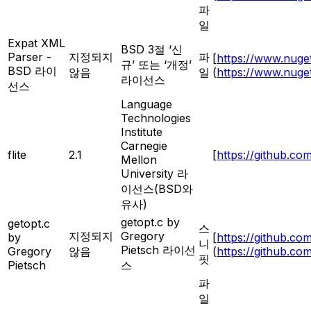
파
일
Expat XML
BSD 3절 ‘신
Parser -
지정되지
파
[
https://www.nuge
규’ 또는 ‘개정’
BSD 라이
않음
일
(
https://www.nuge
라이선스
선스
Language
Technologies
Institute
Carnegie
flite
2.1
[
https://github.com
Mellon
University 라
이선스(BSD와
유사)
getopt.c by
getopt.c
스
지정되지
Gregory
by
[
https://github.com
니
Pietsch 라이선
Gregory
않음
(
https://github.com
핏
Pietsch
스
파
일