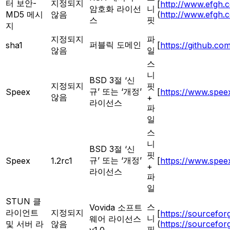
터 보안-
지정되지
[
http://www.efgh.
암호화 라이선
니
MD5 메시
않음
(
http://www.efgh.
스
핏
지
지정되지
파
퍼블릭 도메인
sha1
[
https://github.com
않음
일
스
니
BSD 3절 ‘신
지정되지
핏
규’ 또는 ‘개정’
Speex
[
https://www.spee
않음
+
라이선스
파
일
스
니
BSD 3절 ‘신
핏
규’ 또는 ‘개정’
Speex
1.2rc1
[
https://www.spee
+
라이선스
파
일
STUN 클
스
Vovida 소프트
라이언트
지정되지
[
https://sourcefor
니
웨어 라이선스
및 서버 라
않음
(
https://sourcefor
핏