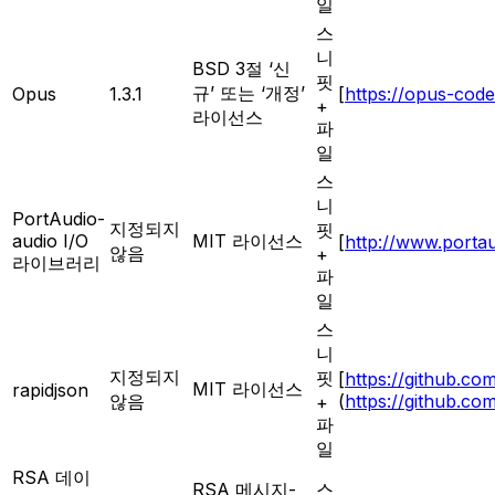
일
스
니
BSD 3절 ‘신
핏
규’ 또는 ‘개정’
Opus
1.3.1
[
https://opus-code
+
라이선스
파
일
스
니
PortAudio-
지정되지
핏
audio I/O
MIT 라이선스
[
http://www.porta
않음
+
라이브러리
파
일
스
니
지정되지
핏
[
https://github.co
MIT 라이선스
rapidjson
않음
(
https://github.co
+
파
일
RSA 데이
RSA 메시지-
스