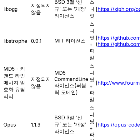
BSD 3절 ‘신
스
지정되지
규’ 또는 ‘개정’
니
libogg
[
https://xiph.org/o
않음
라이선스
핏
스
니
핏
[
https://github.co
MIT 라이선스
libstrophe
0.9.1
(
https://github.co
+
파
일
스
MD5 - 커
니
MD5
맨드 라인
지정되지
CommandLine
핏
메시지 암
[
http://www.fourm
라이선스(퍼블
않음
+
호화 유틸
릭 도메인)
파
리티
일
스
니
BSD 3절 ‘신
핏
규’ 또는 ‘개정’
Opus
1.1.3
[
https://opus-code
+
라이선스
파