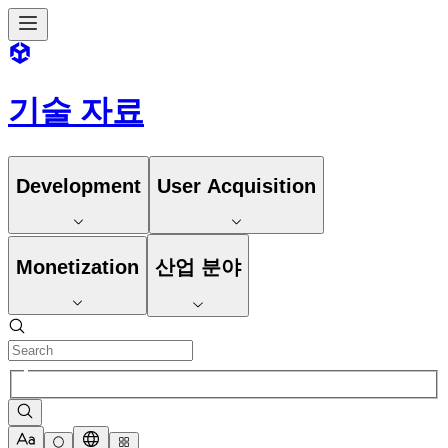
기술 자료
Development
User Acquisition
Monetization
산업 분야