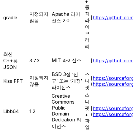
+
동
적
지정되지
Apache 라이
gradle
[
https://github.co
라
않음
선스 2.0
이
브
러
리
최신
MIT 라이선스
C++용
3.7.3
[
https://github.c
JSON
BSD 3절 ‘신
스
지정되지
[
https://sourceforg
규’ 또는 ‘개정’
니
Kiss FFT
않음
(
https://sourceforg
라이선스
핏
스
Creative
니
Commons
Public
핏
[
https://sourcefor
Libb64
1.2
Domain
(
https://sourcefor
+
Dedication 라
파
이선스
일