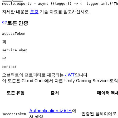
module.exports = async ({logger}) => {
  logger.info('Th
자세한 내용은
로깅
기술 자료를 참고하십시오.
토큰 인증
accessToken
과
serviceToken
은
context
오브젝트의 프로퍼티로 제공되는
JWT
입니다.
이 토큰은 Cloud Code에서 다른 Unity Gaming Service
토큰 유형
출처
데이터 액
Authentication 서비스
에
인증된 플레이어로
accessToken
서 생성