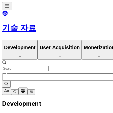
기술 자료
Development
User Acquisition
Monetizatio
Development