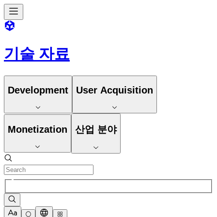
기술 자료
Development
User Acquisition
Monetization
산업 분야