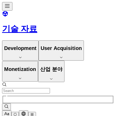
기술 자료
Development
User Acquisition
Monetization
산업 분야