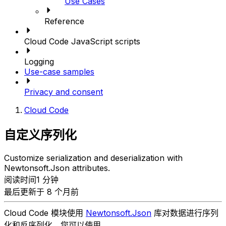
Use Cases
Reference
Cloud Code JavaScript scripts
Logging
Use-case samples
Privacy and consent
Cloud Code
自定义序列化
Customize serialization and deserialization with
Newtonsoft.Json attributes.
阅读时间1 分钟
最后更新于 8 个月前
Cloud Code 模块使用
Newtonsoft.Json
库对数据进行序列
化和反序列化。您可以使用