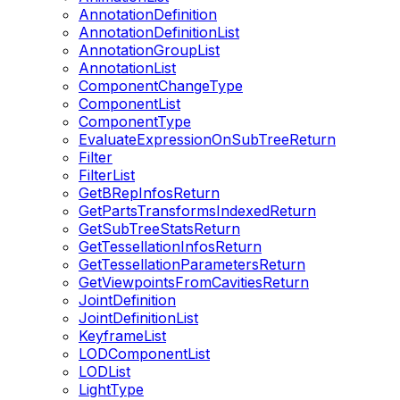
AnnotationDefinition
AnnotationDefinitionList
AnnotationGroupList
AnnotationList
ComponentChangeType
ComponentList
ComponentType
EvaluateExpressionOnSubTreeReturn
Filter
FilterList
GetBRepInfosReturn
GetPartsTransformsIndexedReturn
GetSubTreeStatsReturn
GetTessellationInfosReturn
GetTessellationParametersReturn
GetViewpointsFromCavitiesReturn
JointDefinition
JointDefinitionList
KeyframeList
LODComponentList
LODList
LightType