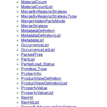
MaterialCount
MaterialCountList
MergeByRegionsStrategy
MergeByRegionsStrategy.Type
MergeHiddenPartsMode
MergeStrategy
MetadataDefinition
MetadataDefinitionList
MetadataList
OccurrenceList
OccurrenceListList
PackedTree
PartList
PartialLoad_Status
Primitive_Type
ProberInfo
ProductViewDefinition
ProductViewDefinitionList
PropertyValue
PropertyValueList
RayHit
RayHitList