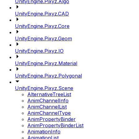
UnityEngine.Pixyz.Algo
UnityEngine.Pixyz.CAD
UnityEngine.Pixyz.Core
UnityEngine.Pixyz.Geom
UnityEngine.Pixyz.IO
UnityEngine.Pixyz.Material
UnityEngine.Pixyz.Polygonal
UnityEngine.Pixyz.Scene
AlternativeTreeList
AnimChannelInfo
AnimChannelList
AnimChannelType
AnimPropertyBinder
AnimPropertyBinderList
AnimationInfo
AnimationList