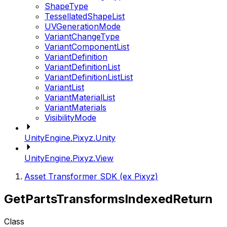
ShapeType
TessellatedShapeList
UVGenerationMode
VariantChangeType
VariantComponentList
VariantDefinition
VariantDefinitionList
VariantDefinitionListList
VariantList
VariantMaterialList
VariantMaterials
VisibilityMode
UnityEngine.Pixyz.Unity
UnityEngine.Pixyz.View
Asset Transformer SDK (ex Pixyz)
GetPartsTransformsIndexedReturn
Class