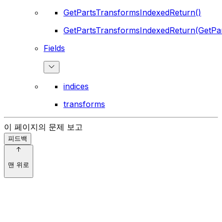
GetPartsTransformsIndexedReturn()
GetPartsTransformsIndexedReturn(GetPa
Fields
indices
transforms
이 페이지의 문제 보고
피드백
맨 위로