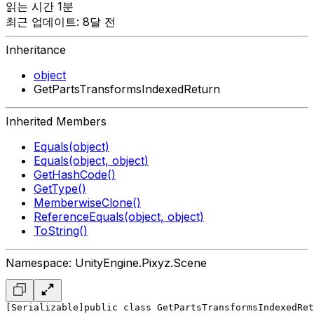
읽는 시간 1분
최근 업데이트: 8달 전
Inheritance
object
GetPartsTransformsIndexedReturn
Inherited Members
Equals(object)
Equals(object, object)
GetHashCode()
GetType()
MemberwiseClone()
ReferenceEquals(object, object)
ToString()
Namespace: UnityEngine.Pixyz.Scene
[Serializable]
public class GetPartsTransformsIndexedRet