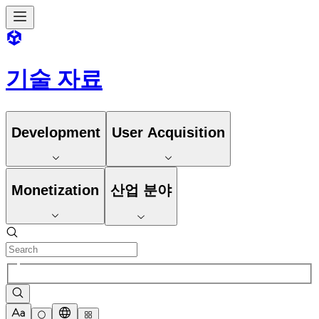
기술 자료
Development
User Acquisition
Monetization
산업 분야