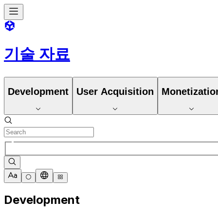
기술 자료
Development
User Acquisition
Monetizatio
Development