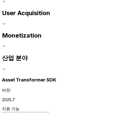
User Acquisition
Monetization
산업 분야
Asset Transformer SDK
버전:
2025.7
지원 가능