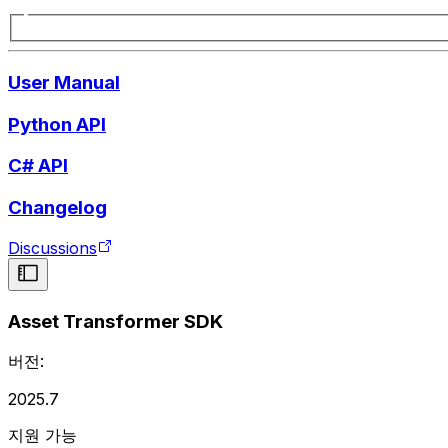
User Manual
Python API
C# API
Changelog
Discussions
Asset Transformer SDK
버전:
2025.7
지원 가능