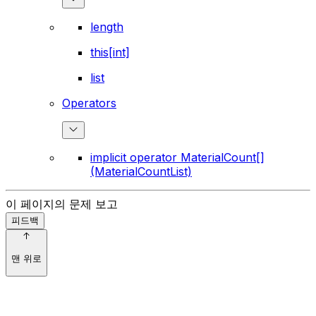
length
this[int]
list
Operators
implicit operator MaterialCount[]
(MaterialCountList)
이 페이지의 문제 보고
피드백
맨 위로