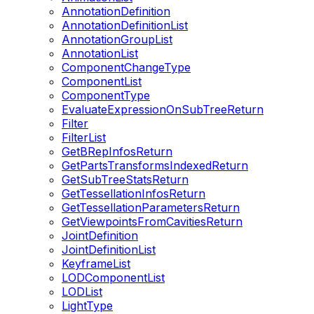
AnnotationDefinition
AnnotationDefinitionList
AnnotationGroupList
AnnotationList
ComponentChangeType
ComponentList
ComponentType
EvaluateExpressionOnSubTreeReturn
Filter
FilterList
GetBRepInfosReturn
GetPartsTransformsIndexedReturn
GetSubTreeStatsReturn
GetTessellationInfosReturn
GetTessellationParametersReturn
GetViewpointsFromCavitiesReturn
JointDefinition
JointDefinitionList
KeyframeList
LODComponentList
LODList
LightType