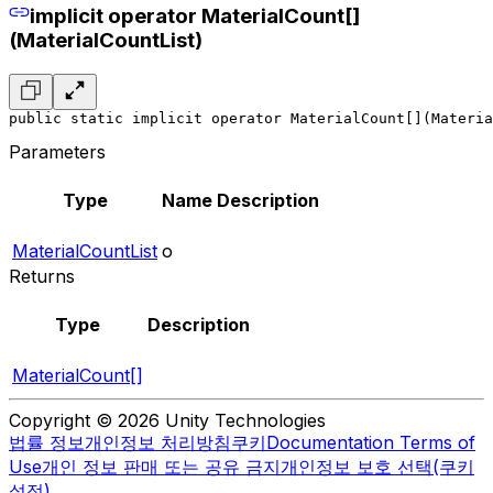
implicit operator MaterialCount[]
(MaterialCountList)
public static implicit operator MaterialCount[](Materia
Parameters
Type
Name
Description
MaterialCountList
o
Returns
Type
Description
MaterialCount[]
Copyright © 2026 Unity Technologies
법률 정보
개인정보 처리방침
쿠키
Documentation Terms of
Use
개인 정보 판매 또는 공유 금지
개인정보 보호 선택(쿠키
설정)