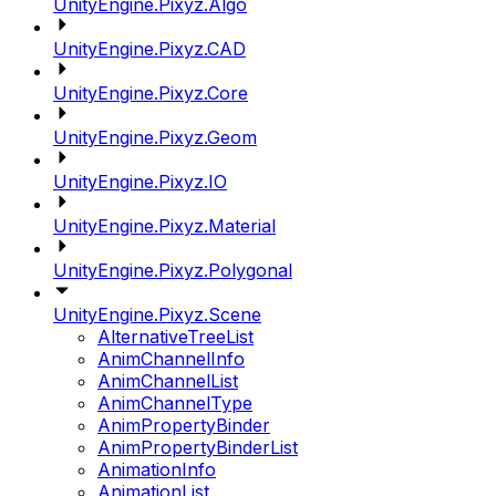
UnityEngine.Pixyz.Algo
UnityEngine.Pixyz.CAD
UnityEngine.Pixyz.Core
UnityEngine.Pixyz.Geom
UnityEngine.Pixyz.IO
UnityEngine.Pixyz.Material
UnityEngine.Pixyz.Polygonal
UnityEngine.Pixyz.Scene
AlternativeTreeList
AnimChannelInfo
AnimChannelList
AnimChannelType
AnimPropertyBinder
AnimPropertyBinderList
AnimationInfo
AnimationList