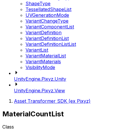
ShapeType
TessellatedShapeList
UVGenerationMode
VariantChangeType
VariantComponentList
VariantDefinition
VariantDefinitionList
VariantDefinitionListList
VariantList
VariantMaterialList
VariantMaterials
VisibilityMode
UnityEngine.Pixyz.Unity
UnityEngine.Pixyz.View
Asset Transformer SDK (ex Pixyz)
MaterialCountList
Class