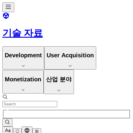
기술 자료
Development
User Acquisition
Monetization
산업 분야