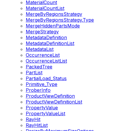
MaterialCount
MaterialCountList
MergeByRegionsStrategy
MergeByRegionsStrategy.Type
MergeHiddenPartsMode
MergeStrategy
MetadataDefinition
MetadataDefinitionList
MetadataList
OccurrenceList
OccurrenceListList
PackedTree
PartList
PartialLoad_Status
Primitive_Type
ProberInfo
ProductViewDefinition
ProductViewDefinitionList
PropertyValue
PropertyValueList
RayHit
RayHitList