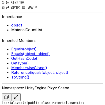
읽는 시간 1분
최근 업데이트: 8달 전
Inheritance
object
MaterialCountList
Inherited Members
Equals(object)
Equals(object, object)
GetHashCode()
GetType()
MemberwiseClone()
ReferenceEquals(object, object)
ToString()
Namespace: UnityEngine.Pixyz.Scene
[Serializable]
public class MaterialCountList