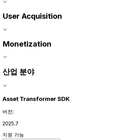
User Acquisition
Monetization
산업 분야
Asset Transformer SDK
버전:
2025.7
지원 가능