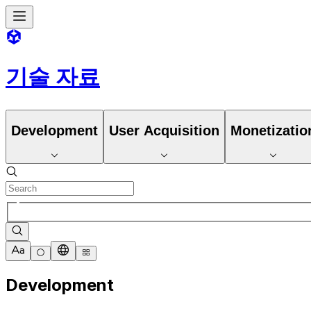
기술 자료
Development
User Acquisition
Monetizatio
Development