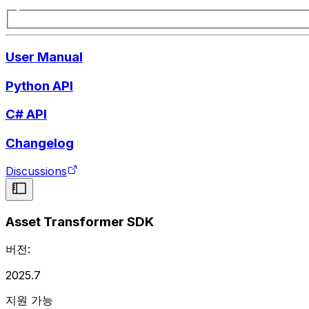
User Manual
Python API
C# API
Changelog
Discussions
Asset Transformer SDK
버전:
2025.7
지원 가능