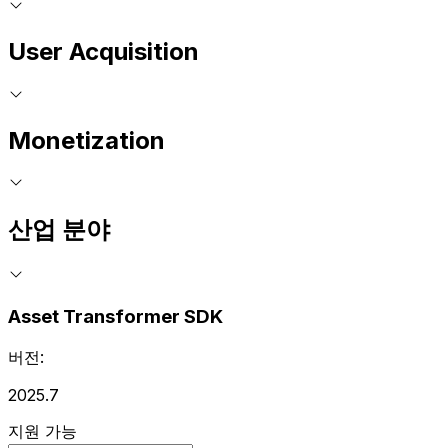
User Acquisition
Monetization
산업 분야
Asset Transformer SDK
버전:
2025.7
지원 가능