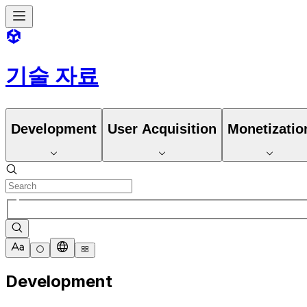
기술 자료
Development
User Acquisition
Monetizatio
Development