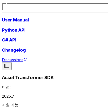
User Manual
Python API
C# API
Changelog
Discussions
Asset Transformer SDK
버전:
2025.7
지원 가능