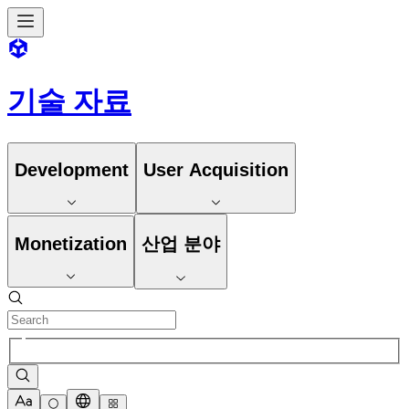
기술 자료
Development
User Acquisition
Monetization
산업 분야