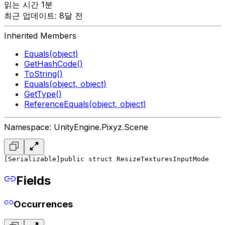
읽는 시간 1분
최근 업데이트: 8달 전
Inherited Members
Equals(object)
GetHashCode()
ToString()
Equals(object, object)
GetType()
ReferenceEquals(object, object)
Namespace: UnityEngine.Pixyz.Scene
[Serializable]
public struct ResizeTexturesInputMode
Fields
Occurrences