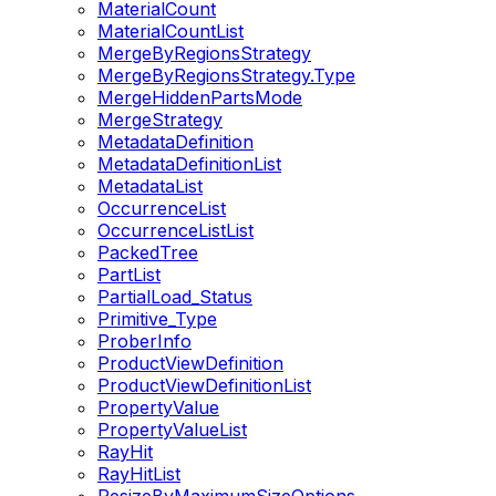
MaterialCount
MaterialCountList
MergeByRegionsStrategy
MergeByRegionsStrategy.Type
MergeHiddenPartsMode
MergeStrategy
MetadataDefinition
MetadataDefinitionList
MetadataList
OccurrenceList
OccurrenceListList
PackedTree
PartList
PartialLoad_Status
Primitive_Type
ProberInfo
ProductViewDefinition
ProductViewDefinitionList
PropertyValue
PropertyValueList
RayHit
RayHitList