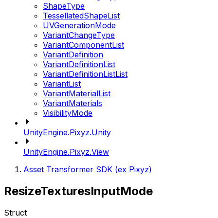
ShapeType
TessellatedShapeList
UVGenerationMode
VariantChangeType
VariantComponentList
VariantDefinition
VariantDefinitionList
VariantDefinitionListList
VariantList
VariantMaterialList
VariantMaterials
VisibilityMode
UnityEngine.Pixyz.Unity
UnityEngine.Pixyz.View
Asset Transformer SDK (ex Pixyz)
ResizeTexturesInputMode
Struct