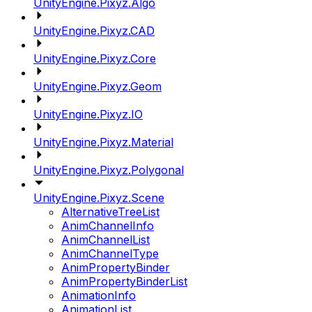
UnityEngine.Pixyz.Algo
UnityEngine.Pixyz.CAD
UnityEngine.Pixyz.Core
UnityEngine.Pixyz.Geom
UnityEngine.Pixyz.IO
UnityEngine.Pixyz.Material
UnityEngine.Pixyz.Polygonal
UnityEngine.Pixyz.Scene
AlternativeTreeList
AnimChannelInfo
AnimChannelList
AnimChannelType
AnimPropertyBinder
AnimPropertyBinderList
AnimationInfo
AnimationList