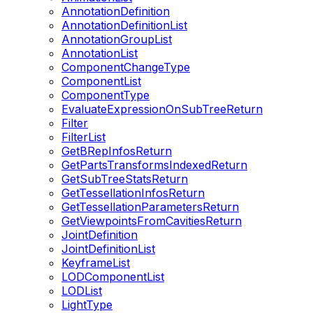
AnnotationDefinition
AnnotationDefinitionList
AnnotationGroupList
AnnotationList
ComponentChangeType
ComponentList
ComponentType
EvaluateExpressionOnSubTreeReturn
Filter
FilterList
GetBRepInfosReturn
GetPartsTransformsIndexedReturn
GetSubTreeStatsReturn
GetTessellationInfosReturn
GetTessellationParametersReturn
GetViewpointsFromCavitiesReturn
JointDefinition
JointDefinitionList
KeyframeList
LODComponentList
LODList
LightType