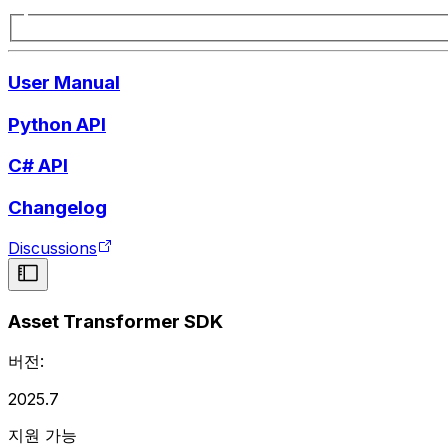
User Manual
Python API
C# API
Changelog
Discussions
Asset Transformer SDK
버전:
2025.7
지원 가능