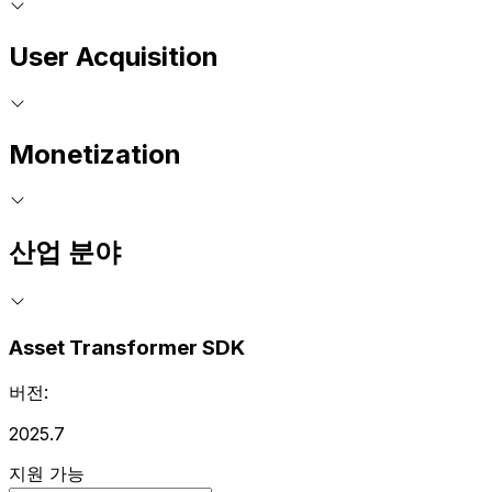
User Acquisition
Monetization
산업 분야
Asset Transformer SDK
버전:
2025.7
지원 가능