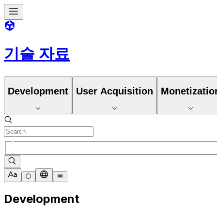
기술 자료
Development
User Acquisition
Monetizatio
Development