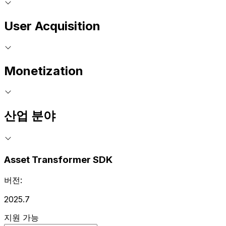
User Acquisition
Monetization
산업 분야
Asset Transformer SDK
버전:
2025.7
지원 가능