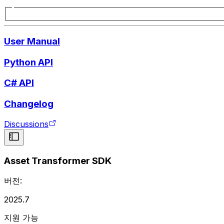
User Manual
Python API
C# API
Changelog
Discussions
Asset Transformer SDK
버전:
2025.7
지원 가능