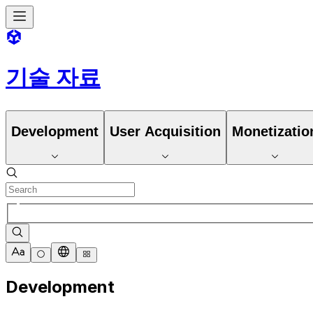
기술 자료
Development
User Acquisition
Monetizatio
Development