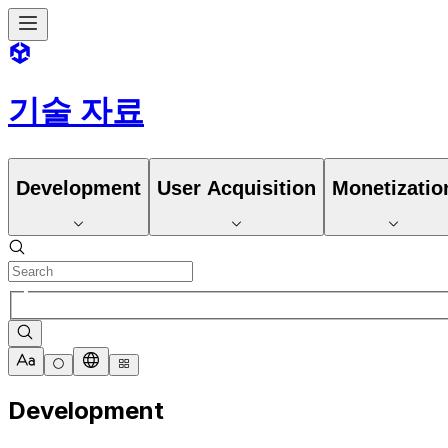
기술 자료
Development
User Acquisition
Monetizatio
Development