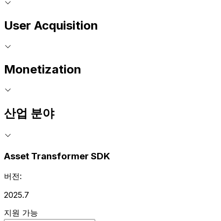
User Acquisition
Monetization
산업 분야
Asset Transformer SDK
버전:
2025.7
지원 가능