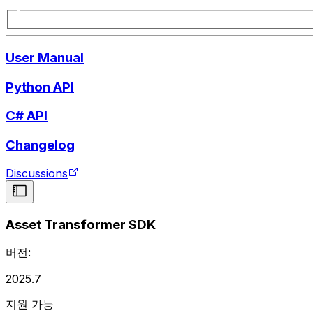
User Manual
Python API
C# API
Changelog
Discussions
Asset Transformer SDK
버전:
2025.7
지원 가능