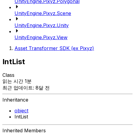
UnityEngine.Pixyz.Polygonal
UnityEngine.Pixyz.Scene
UnityEngine.Pixyz.Unity
UnityEngine.Pixyz.View
Asset Transformer SDK (ex Pixyz)
IntList
Class
읽는 시간 1분
최근 업데이트: 8달 전
Inheritance
object
IntList
Inherited Members