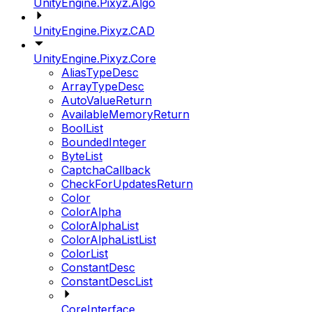
UnityEngine.Pixyz.Algo
UnityEngine.Pixyz.CAD
UnityEngine.Pixyz.Core
AliasTypeDesc
ArrayTypeDesc
AutoValueReturn
AvailableMemoryReturn
BoolList
BoundedInteger
ByteList
CaptchaCallback
CheckForUpdatesReturn
Color
ColorAlpha
ColorAlphaList
ColorAlphaListList
ColorList
ConstantDesc
ConstantDescList
CoreInterface