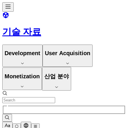
기술 자료
Development
User Acquisition
Monetization
산업 분야