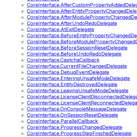
CoreInterface.AfterCustomPropertyAddedDele
CoreInterface.AfterEntityPropertyChangedDele
CoreInterface.AfterModulePropertyChangedDe
CoreInterface.AfterUndoRedoDelegate
CoreInterface.AtExitDelegate
CoreInterface.BeforeEntityPropertyChangedDe
CoreInterface.BeforeModulePropertyChangedD
CoreInterface.BeforeSessionResetDelegate
CoreInterface.BeforeUndoRedoDelegate
CoreInterface.CaptchaCallback
CoreInterface.CurrentFileChangedDelegate
CoreInterface.DebugEventDelegate
CoreInterface.EnteringUnsafeModeDelegate
CoreInterface.EntityDestroyedDelegate
CoreInterface.LeavingUnsafeModeDelegate
CoreInterface.LicenseClientDisconnectedDeleg
CoreInterface.LicenseClientReconnectedDelega
CoreInterface.OnConsoleMessageDelegate
CoreInterface.OnSessionResetDelegate
CoreInterface.ParallelCallback
CoreInterface.ProgressChangedDelegate
CoreInterface.ProgressStepFinishedDelegate