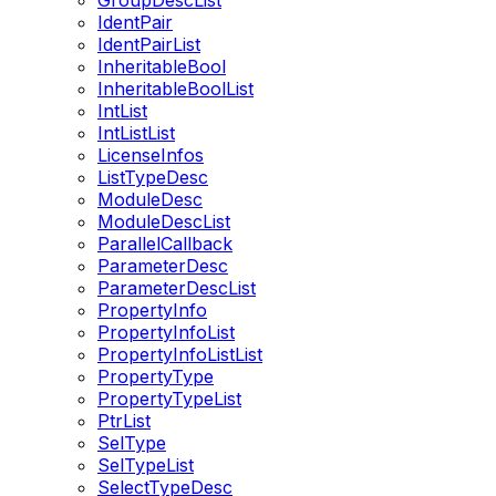
GroupDescList
IdentPair
IdentPairList
InheritableBool
InheritableBoolList
IntList
IntListList
LicenseInfos
ListTypeDesc
ModuleDesc
ModuleDescList
ParallelCallback
ParameterDesc
ParameterDescList
PropertyInfo
PropertyInfoList
PropertyInfoListList
PropertyType
PropertyTypeList
PtrList
SelType
SelTypeList
SelectTypeDesc