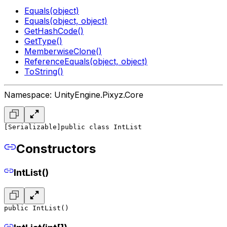
Equals(object)
Equals(object, object)
GetHashCode()
GetType()
MemberwiseClone()
ReferenceEquals(object, object)
ToString()
Namespace: UnityEngine.Pixyz.Core
[Serializable]
public class IntList
Constructors
IntList()
public IntList()