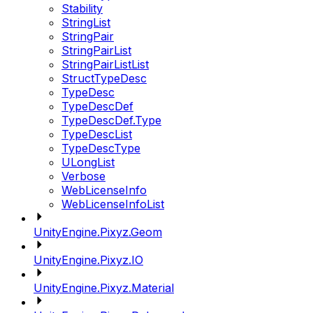
Stability
StringList
StringPair
StringPairList
StringPairListList
StructTypeDesc
TypeDesc
TypeDescDef
TypeDescDef.Type
TypeDescList
TypeDescType
ULongList
Verbose
WebLicenseInfo
WebLicenseInfoList
UnityEngine.Pixyz.Geom
UnityEngine.Pixyz.IO
UnityEngine.Pixyz.Material