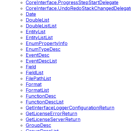
CoreInterface.ProgressStepStartDelegate
CoreInterface.UndoRedoStackChangedDelegat
Date
DoubleList
DoubleListList
EntityList
EntityListList
EnumPropertyInfo
EnumTypeDesc
EventDesc
EventDescList
Field
FieldList
FilePathList
Format
FormatList
FunctionDesc
FunctionDescList
GetInterfaceLoggerConfigurationReturn
GetLicenseErrorReturn
GetLicenseServerReturn
GroupDesc