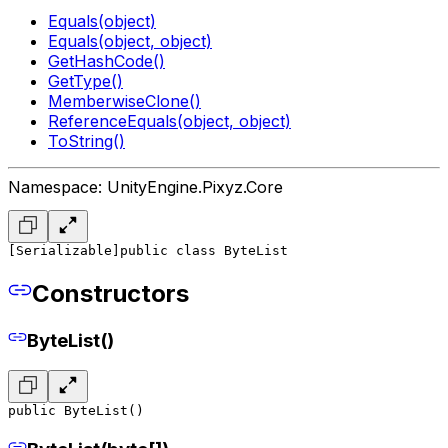
Equals(object)
Equals(object, object)
GetHashCode()
GetType()
MemberwiseClone()
ReferenceEquals(object, object)
ToString()
Namespace: UnityEngine.Pixyz.Core
[Serializable]
public class ByteList
Constructors
ByteList()
public ByteList()