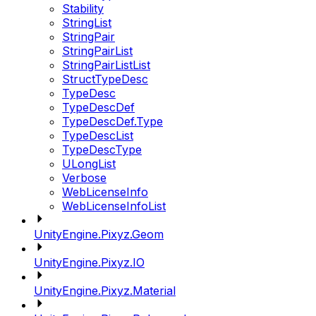
Stability
StringList
StringPair
StringPairList
StringPairListList
StructTypeDesc
TypeDesc
TypeDescDef
TypeDescDef.Type
TypeDescList
TypeDescType
ULongList
Verbose
WebLicenseInfo
WebLicenseInfoList
UnityEngine.Pixyz.Geom
UnityEngine.Pixyz.IO
UnityEngine.Pixyz.Material