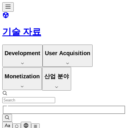
기술 자료
Development
User Acquisition
Monetization
산업 분야