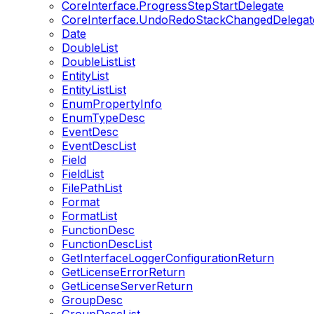
CoreInterface.ProgressStepStartDelegate
CoreInterface.UndoRedoStackChangedDelegat
Date
DoubleList
DoubleListList
EntityList
EntityListList
EnumPropertyInfo
EnumTypeDesc
EventDesc
EventDescList
Field
FieldList
FilePathList
Format
FormatList
FunctionDesc
FunctionDescList
GetInterfaceLoggerConfigurationReturn
GetLicenseErrorReturn
GetLicenseServerReturn
GroupDesc