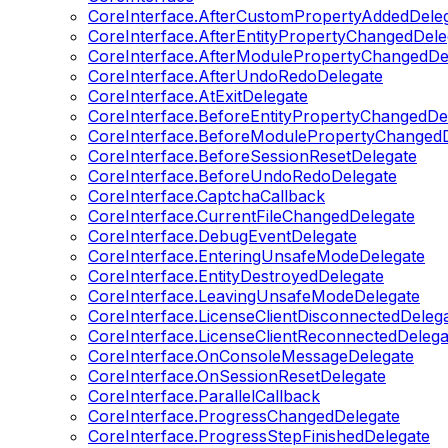
CoreInterface.AfterCustomPropertyAddedDele
CoreInterface.AfterEntityPropertyChangedDele
CoreInterface.AfterModulePropertyChangedDe
CoreInterface.AfterUndoRedoDelegate
CoreInterface.AtExitDelegate
CoreInterface.BeforeEntityPropertyChangedDe
CoreInterface.BeforeModulePropertyChangedD
CoreInterface.BeforeSessionResetDelegate
CoreInterface.BeforeUndoRedoDelegate
CoreInterface.CaptchaCallback
CoreInterface.CurrentFileChangedDelegate
CoreInterface.DebugEventDelegate
CoreInterface.EnteringUnsafeModeDelegate
CoreInterface.EntityDestroyedDelegate
CoreInterface.LeavingUnsafeModeDelegate
CoreInterface.LicenseClientDisconnectedDeleg
CoreInterface.LicenseClientReconnectedDelega
CoreInterface.OnConsoleMessageDelegate
CoreInterface.OnSessionResetDelegate
CoreInterface.ParallelCallback
CoreInterface.ProgressChangedDelegate
CoreInterface.ProgressStepFinishedDelegate