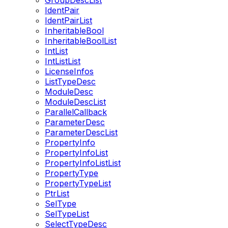
GroupDescList
IdentPair
IdentPairList
InheritableBool
InheritableBoolList
IntList
IntListList
LicenseInfos
ListTypeDesc
ModuleDesc
ModuleDescList
ParallelCallback
ParameterDesc
ParameterDescList
PropertyInfo
PropertyInfoList
PropertyInfoListList
PropertyType
PropertyTypeList
PtrList
SelType
SelTypeList
SelectTypeDesc