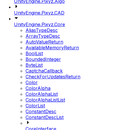
UnityEngine.Pixyz.Algo
UnityEngine.Pixyz.CAD
UnityEngine.Pixyz.Core
AliasTypeDesc
ArrayTypeDesc
AutoValueReturn
AvailableMemoryReturn
BoolList
BoundedInteger
ByteList
CaptchaCallback
CheckForUpdatesReturn
Color
ColorAlpha
ColorAlphaList
ColorAlphaListList
ColorList
ConstantDesc
ConstantDescList
CoreInterface