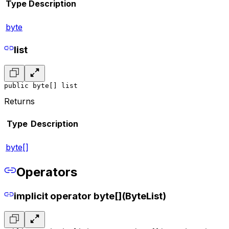
Type
Description
byte
list
public byte[] list
Returns
Type
Description
byte[]
Operators
implicit operator byte[](ByteList)