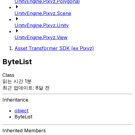
UnityEngine.Pixyz.Polygonal
UnityEngine.Pixyz.Scene
UnityEngine.Pixyz.Unity
UnityEngine.Pixyz.View
Asset Transformer SDK (ex Pixyz)
ByteList
Class
읽는 시간 1분
최근 업데이트: 8달 전
Inheritance
object
ByteList
Inherited Members