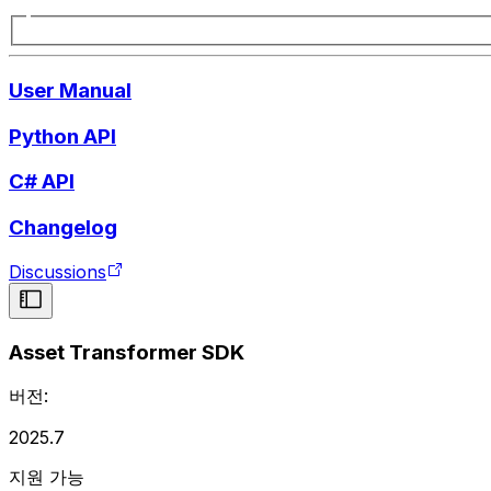
User Manual
Python API
C# API
Changelog
Discussions
Asset Transformer SDK
버전:
2025.7
지원 가능