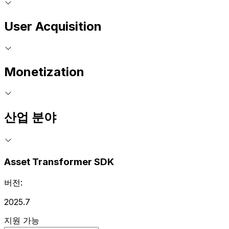
User Acquisition
Monetization
산업 분야
Asset Transformer SDK
버전:
2025.7
지원 가능