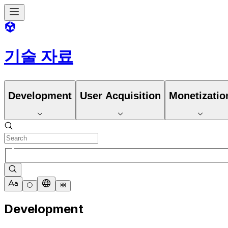
기술 자료
Development
User Acquisition
Monetizatio
Development