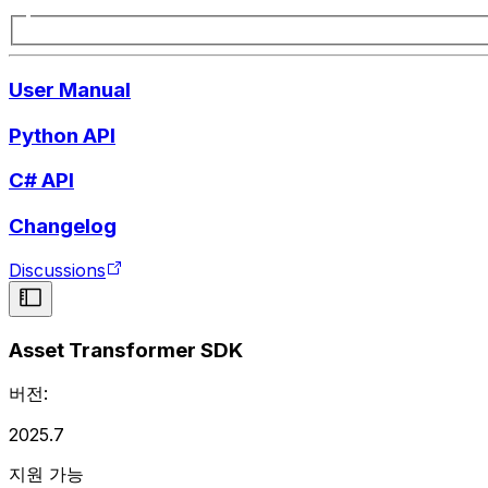
User Manual
Python API
C# API
Changelog
Discussions
Asset Transformer SDK
버전:
2025.7
지원 가능