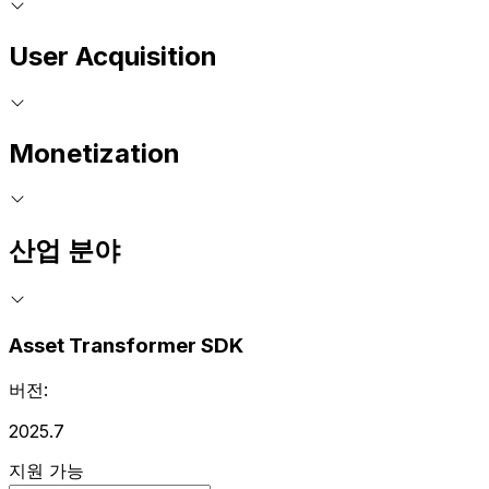
User Acquisition
Monetization
산업 분야
Asset Transformer SDK
버전:
2025.7
지원 가능