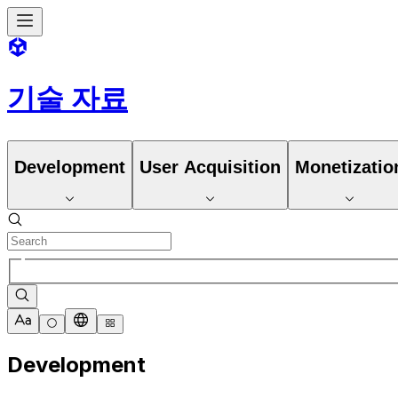
기술 자료
Development
User Acquisition
Monetizatio
Development