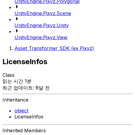
UnityEngine.Pixyz.Polygonal
UnityEngine.Pixyz.Scene
UnityEngine.Pixyz.Unity
UnityEngine.Pixyz.View
Asset Transformer SDK (ex Pixyz)
LicenseInfos
Class
읽는 시간 1분
최근 업데이트: 8달 전
Inheritance
object
LicenseInfos
Inherited Members