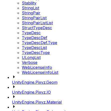
Stability
StringList
StringPair
StringPairList
StringPairListList
StructTypeDesc
TypeDesc
TypeDescDef
TypeDescDef.Type
TypeDescList
TypeDescType
ULongList
Verbose
WebLicenseInfo
WebLicenseInfoList
UnityEngine.Pixyz.Geom
UnityEngine.Pixyz.IO
UnityEngine.Pixyz.Material