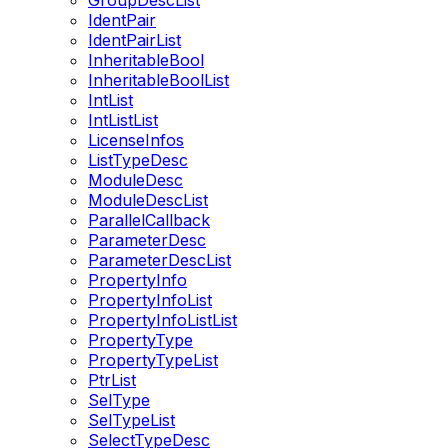
GroupDescList
IdentPair
IdentPairList
InheritableBool
InheritableBoolList
IntList
IntListList
LicenseInfos
ListTypeDesc
ModuleDesc
ModuleDescList
ParallelCallback
ParameterDesc
ParameterDescList
PropertyInfo
PropertyInfoList
PropertyInfoListList
PropertyType
PropertyTypeList
PtrList
SelType
SelTypeList
SelectTypeDesc