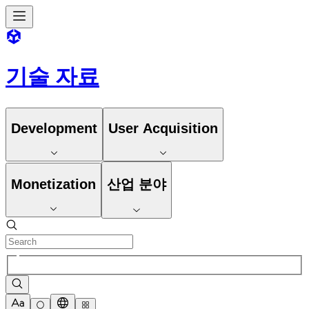
기술 자료
Development
User Acquisition
Monetization
산업 분야