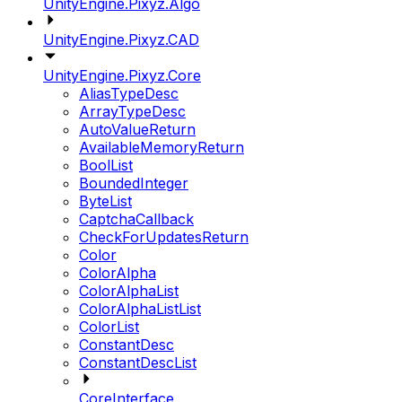
UnityEngine.Pixyz.Algo
UnityEngine.Pixyz.CAD
UnityEngine.Pixyz.Core
AliasTypeDesc
ArrayTypeDesc
AutoValueReturn
AvailableMemoryReturn
BoolList
BoundedInteger
ByteList
CaptchaCallback
CheckForUpdatesReturn
Color
ColorAlpha
ColorAlphaList
ColorAlphaListList
ColorList
ConstantDesc
ConstantDescList
CoreInterface