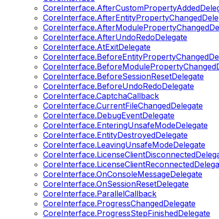
CoreInterface.AfterCustomPropertyAddedDele
CoreInterface.AfterEntityPropertyChangedDele
CoreInterface.AfterModulePropertyChangedDe
CoreInterface.AfterUndoRedoDelegate
CoreInterface.AtExitDelegate
CoreInterface.BeforeEntityPropertyChangedDe
CoreInterface.BeforeModulePropertyChangedD
CoreInterface.BeforeSessionResetDelegate
CoreInterface.BeforeUndoRedoDelegate
CoreInterface.CaptchaCallback
CoreInterface.CurrentFileChangedDelegate
CoreInterface.DebugEventDelegate
CoreInterface.EnteringUnsafeModeDelegate
CoreInterface.EntityDestroyedDelegate
CoreInterface.LeavingUnsafeModeDelegate
CoreInterface.LicenseClientDisconnectedDeleg
CoreInterface.LicenseClientReconnectedDelega
CoreInterface.OnConsoleMessageDelegate
CoreInterface.OnSessionResetDelegate
CoreInterface.ParallelCallback
CoreInterface.ProgressChangedDelegate
CoreInterface.ProgressStepFinishedDelegate