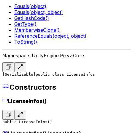
Equals(object)
Equals(object, object)
GetHashCode()
GetType()
MemberwiseClone()
ReferenceEquals(object, object)
ToString()
Namespace: UnityEngine.Pixyz.Core
[Serializable]
public class LicenseInfos
Constructors
LicenseInfos()
public LicenseInfos()