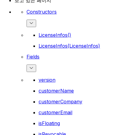
보고 있는 페이지
Constructors
LicenseInfos()
LicenseInfos(LicenseInfos)
Fields
version
customerName
customerCompany
customerEmail
isFloating
isRevocable