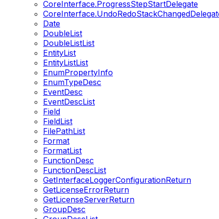
CoreInterface.ProgressStepStartDelegate
CoreInterface.UndoRedoStackChangedDelegat
Date
DoubleList
DoubleListList
EntityList
EntityListList
EnumPropertyInfo
EnumTypeDesc
EventDesc
EventDescList
Field
FieldList
FilePathList
Format
FormatList
FunctionDesc
FunctionDescList
GetInterfaceLoggerConfigurationReturn
GetLicenseErrorReturn
GetLicenseServerReturn
GroupDesc