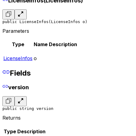
LicenseInfos(LicenseInfos)
public LicenseInfos(LicenseInfos o)
Parameters
Type
Name
Description
LicenseInfos
o
Fields
version
public string version
Returns
Type
Description