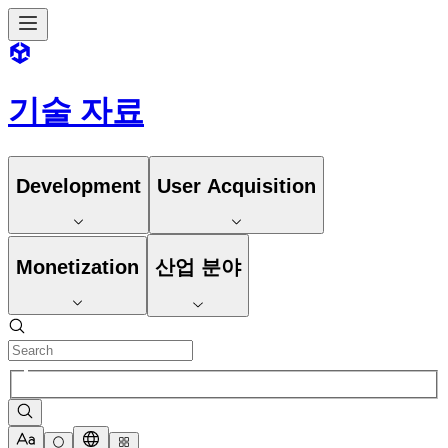
기술 자료
Development
User Acquisition
Monetization
산업 분야