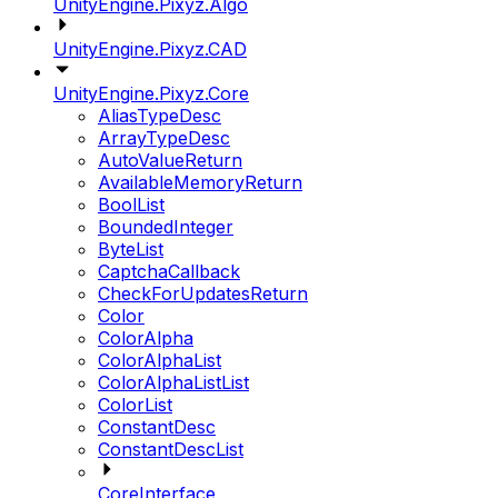
UnityEngine.Pixyz.Algo
UnityEngine.Pixyz.CAD
UnityEngine.Pixyz.Core
AliasTypeDesc
ArrayTypeDesc
AutoValueReturn
AvailableMemoryReturn
BoolList
BoundedInteger
ByteList
CaptchaCallback
CheckForUpdatesReturn
Color
ColorAlpha
ColorAlphaList
ColorAlphaListList
ColorList
ConstantDesc
ConstantDescList
CoreInterface