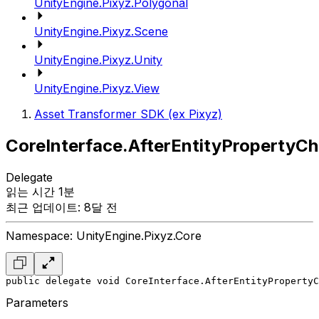
UnityEngine.Pixyz.Polygonal
UnityEngine.Pixyz.Scene
UnityEngine.Pixyz.Unity
UnityEngine.Pixyz.View
Asset Transformer SDK (ex Pixyz)
CoreInterface.AfterEntityPropertyC
Delegate
읽는 시간 1분
최근 업데이트: 8달 전
Namespace: UnityEngine.Pixyz.Core
public delegate void CoreInterface.AfterEntityPropertyC
Parameters