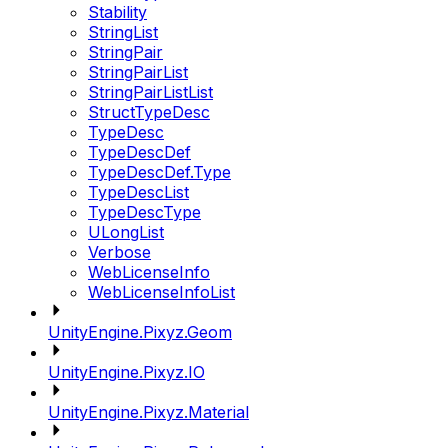
Stability
StringList
StringPair
StringPairList
StringPairListList
StructTypeDesc
TypeDesc
TypeDescDef
TypeDescDef.Type
TypeDescList
TypeDescType
ULongList
Verbose
WebLicenseInfo
WebLicenseInfoList
UnityEngine.Pixyz.Geom
UnityEngine.Pixyz.IO
UnityEngine.Pixyz.Material