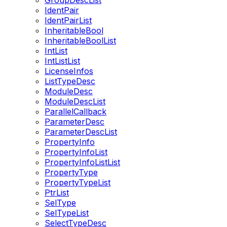
GroupDescList
IdentPair
IdentPairList
InheritableBool
InheritableBoolList
IntList
IntListList
LicenseInfos
ListTypeDesc
ModuleDesc
ModuleDescList
ParallelCallback
ParameterDesc
ParameterDescList
PropertyInfo
PropertyInfoList
PropertyInfoListList
PropertyType
PropertyTypeList
PtrList
SelType
SelTypeList
SelectTypeDesc