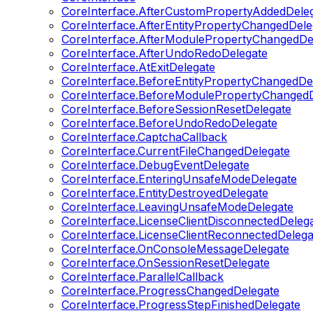
CoreInterface.AfterCustomPropertyAddedDele
CoreInterface.AfterEntityPropertyChangedDele
CoreInterface.AfterModulePropertyChangedDe
CoreInterface.AfterUndoRedoDelegate
CoreInterface.AtExitDelegate
CoreInterface.BeforeEntityPropertyChangedDe
CoreInterface.BeforeModulePropertyChangedD
CoreInterface.BeforeSessionResetDelegate
CoreInterface.BeforeUndoRedoDelegate
CoreInterface.CaptchaCallback
CoreInterface.CurrentFileChangedDelegate
CoreInterface.DebugEventDelegate
CoreInterface.EnteringUnsafeModeDelegate
CoreInterface.EntityDestroyedDelegate
CoreInterface.LeavingUnsafeModeDelegate
CoreInterface.LicenseClientDisconnectedDeleg
CoreInterface.LicenseClientReconnectedDelega
CoreInterface.OnConsoleMessageDelegate
CoreInterface.OnSessionResetDelegate
CoreInterface.ParallelCallback
CoreInterface.ProgressChangedDelegate
CoreInterface.ProgressStepFinishedDelegate