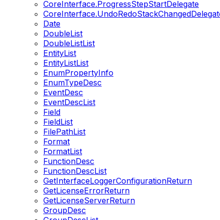
CoreInterface.ProgressStepStartDelegate
CoreInterface.UndoRedoStackChangedDelegat
Date
DoubleList
DoubleListList
EntityList
EntityListList
EnumPropertyInfo
EnumTypeDesc
EventDesc
EventDescList
Field
FieldList
FilePathList
Format
FormatList
FunctionDesc
FunctionDescList
GetInterfaceLoggerConfigurationReturn
GetLicenseErrorReturn
GetLicenseServerReturn
GroupDesc