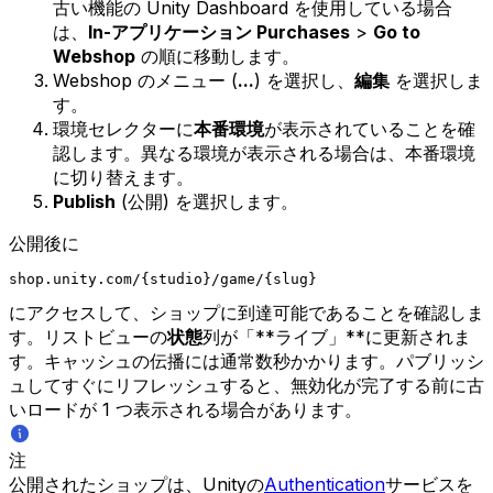
古い機能の Unity Dashboard を使用している場合
は、
In-アプリケーション Purchases
>
Go to
Webshop
の順に移動します。
Webshop のメニュー (
...
) を選択し、
編集
を選択しま
す。
環境セレクターに
本番環境
が表示されていることを確
認します。異なる環境が表示される場合は、本番環境
に切り替えます。
Publish
(公開) を選択します。
公開後に
shop.unity.com/{studio}/game/{slug}
にアクセスして、ショップに到達可能であることを確認しま
す。リストビューの
状態
列が「**ライブ」**に更新されま
す。キャッシュの伝播には通常数秒かかります。パブリッシ
ュしてすぐにリフレッシュすると、無効化が完了する前に古
いロードが 1 つ表示される場合があります。
注
公開されたショップは、Unityの
Authentication
サービスを