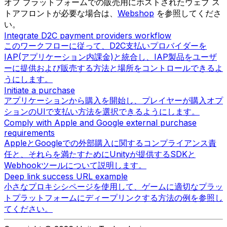
オフ プラットフォームでの販売用にホストされたウェブ ス
トアフロントが必要な場合は、
Webshop
を参照してくださ
い。
Integrate D2C payment providers workflow
このワークフローに従って、D2C支払いプロバイダーを
IAP(アプリケーション内課金)と統合し、IAP製品をユーザ
ーに提供および販売する方法と場所をコントロールできるよ
うにします。
Initiate a purchase
アプリケーションから購入を開始し、プレイヤーが購入オプ
ションのUIで支払い方法を選択できるようにします。
Comply with Apple and Google external purchase
requirements
AppleとGoogleでの外部購入に関するコンプライアンス責
任と、それらを満たすためにUnityが提供するSDKと
Webhookツールについて説明します。
Deep link success URL example
小さなプロキシシページを使用して、ゲームに適切なプラッ
トプラットフォームにディープリンクする方法の例を参照し
てください。