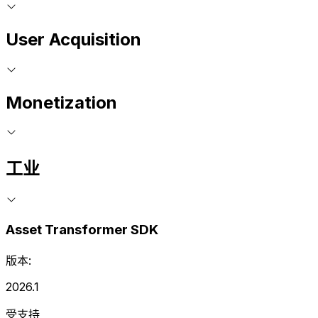
User Acquisition
Monetization
工业
Asset Transformer SDK
版本:
2026.1
受支持