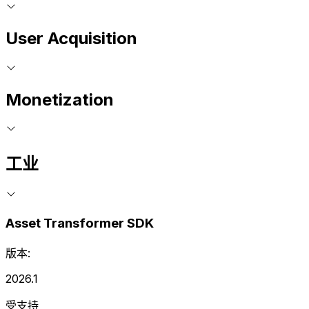
User Acquisition
Monetization
工业
Asset Transformer SDK
版本:
2026.1
受支持