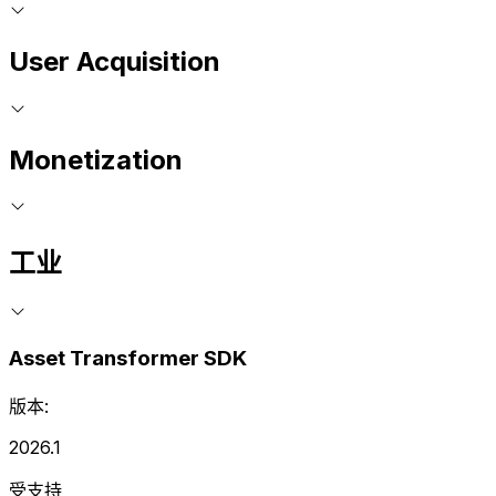
User Acquisition
Monetization
工业
Asset Transformer SDK
版本:
2026.1
受支持