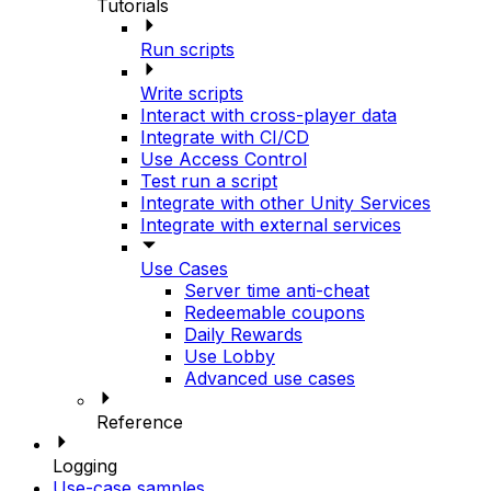
Tutorials
Run scripts
Write scripts
Interact with cross-player data
Integrate with CI/CD
Use Access Control
Test run a script
Integrate with other Unity Services
Integrate with external services
Use Cases
Server time anti-cheat
Redeemable coupons
Daily Rewards
Use Lobby
Advanced use cases
Reference
Logging
Use-case samples