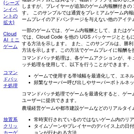
(シーズ
しますが、プレイヤーが追加のゲーム内報酬付きの 
ンイベ
す。 このサンプルでは通貨をプレミアムゲーム内
ントの
ームプレイのアドバンテージを与えない他のアイテ
拡大)
一部のゲームでは、ゲーム内報酬として、またはゲ
Cloud
では、Cloud Code を他の UGS パッケ
AI ミニ
する方法を示します。 また、このサンプルは、勝
ゲーム
方法を示します。この方法でゲームプレイに報酬を
コマンドバッチ処理は、各ゲームアクションが、キ
ッチ処理を使用して、以下を行うことができます。
コマン
ゲームで使用する帯域幅を最適化して、エネ
ドバッ
頻繁なサーバー呼び出しやサーバーボトルネッ
チ処理
コマンドバッチ処理でゲームを最適化すると、ゲー
ユーザーに提供できます。
農場経営ゲームや都市建設ゲームなどのリアルタイ
放置系
常時実行されているのではないゲーム内のリ
クリッ
タイムゾーンやプレイヤーのデバイス上の日付
カーゲ
ョンが行われる方法