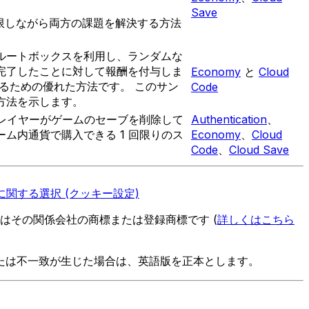
Save
限しながら両方の課題を解決する方法
ルートボックスを利用し、ランダムな
完了したことに対して報酬を付与しま
Economy
と
Cloud
るための優れた方法です。 このサン
Code
方法を示します。
プレイヤーがゲームのセーブを削除して
Authentication
、
ム内通貨で購入できる 1 回限りのス
Economy
、
Cloud
Code
、
Cloud Save
関する選択 (クッキー設定)
es またはその関係会社の商標または登録商標です (
詳しくはこちら
たは不一致が生じた場合は、英語版を正本とします。