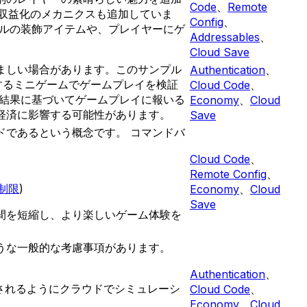
Code
、
Remote
、収益化のメカニクスも追加していま
Config
、
ベルの装飾アイテムや、プレイヤーにゲ
Addressables
、
Cloud Save
ましい場合があります。このサンプル
Authentication
、
実装するミニゲームでゲームプレイを検証
Cloud Code
、
ム結果に基づいてゲームプレイに報いる
Economy
、
Cloud
経済に影響する可能性があります。
Save
ドであるという概念です。 コマンドバ
Cloud Code
、
Remote Config
、
制限
)
Economy
、
Cloud
Save
間を短縮し、より楽しいゲーム体験を
うな一般的な考慮事項があります。
Authentication
、
されるようにクラウドでシミュレーシ
Cloud Code
、
Economy
、
Cloud