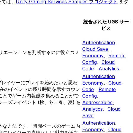
いては、
Unity Gaming Services Samples プロジェクト
をダ
統合された UGS サー
ビス
Authentication
、
Cloud Save
、
バリエーションを判断するのに役立つメ
Economy
、
Remote
Config
、
Cloud
Code
、
Analytics
Authentication
、
プレイヤーにプレイを始めたいと思わ
Economy
、
Cloud
現在のイベントの残り時間を示すカウン
Code
、
Remote
ことでゲーム内報酬を集めることがで
Config
、
ーズンイベント (秋、冬、春、夏) を
Addressables
、
Analytics
、
Cloud
Save
Authentication
、
的な方法です。 時間ベースのゲーム内
Economy
、
Cloud
別のレイヤーの素晴らしい魅力を追加