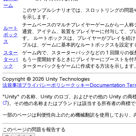
ーム
このサンプルシナリオでは、スロットリングの問題や
を示します。
チームベースのマルチプレイヤーゲームから一人称
ルート
通貨、アイテム、装置をプレイヤーに付与して、プ
ボック
す。 ルートボックスは、プレイヤーがプレイを続
ス
プルは、ゲームに基本的なルートボックスを設定す
スター
ゲーム内で、スターターパックなどの 1 回限りの
ターパ
もう一度開始するときにプレイヤーにブーストを付与
ック
ターターパックをゲームに作成する方法を示します
Copyright © 2026 Unity Technologies
法規事項
プライバシーポリシー
クッキー
Documentation Ter
"Unity" の名称、Unity のロゴ、およびその他の Unity
)。その他の名称またはブランドは該当する所有者の商標で
一部のページは利便性向上のため機械翻訳を使用しており、
このページの問題を報告する