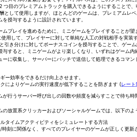
2 つ目のプレミアムトラックを購入できるようにすることで
報酬として使用しますが、ほとんどのゲームは、プレミアムレ
ムを授与するように設計されています。
ームプレイを進めるために、ミニゲームをプレイすることが望
ージとともに使用して、プレイヤーに対して単純な人工の対戦相手を
利と引き分けに対してボーナスコインを授与することで、ゲー
授与すると、ミニゲームがより楽しくなり、いずれはゲーム内
ューに収集し、サーバーにバッチで送信して処理できるコマン
ルギー効率をできるだけ向上させます。
クによりゲームの実行速度が低下することを防ぎます (
レート
ムが行うサーバー呼び出しの回数や頻度を減らすことで待ち時
ムの放置系クリッカーおよびソーシャルゲームでは、以下のよ
アルタイムアクティビティをシミュレートする方法
/時刻に関係なく、すべてのプレイヤーのゲームが正しく更新