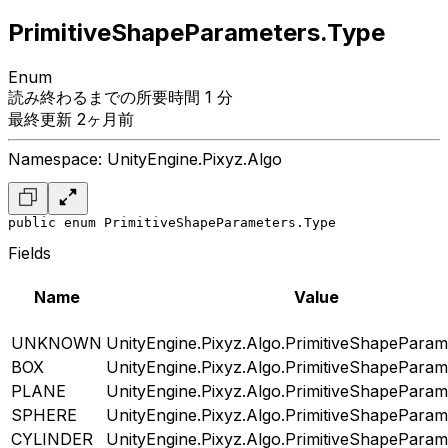
PrimitiveShapeParameters.Type
Enum
読み終わるまでの所要時間 1 分
最終更新 2ヶ月前
Namespace: UnityEngine.Pixyz.Algo
public enum PrimitiveShapeParameters.Type
Fields
Name
Value
UNKNOWN
UnityEngine.Pixyz.Algo.PrimitiveShapeParam
BOX
UnityEngine.Pixyz.Algo.PrimitiveShapeParam
PLANE
UnityEngine.Pixyz.Algo.PrimitiveShapeParam
SPHERE
UnityEngine.Pixyz.Algo.PrimitiveShapeParam
CYLINDER
UnityEngine.Pixyz.Algo.PrimitiveShapeParam