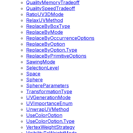
QualityMemoryTradeoff
QualitySpeedTradeoff
RatioUV3DMode
RelaxUVMethod
ReplaceByBoxType
ReplaceByMode
ReplaceByOccurrenceOptions
ReplaceByOption
ReplaceByOption.Type
ReplaceByPrimitiveOptions
SawingMode
SelectionLevel
Space
Sphere
SphereParameters
TransformationType
UVGenerationMode
UVImportanceEnum
UnwrapUVMethod
UseColorOption
UseColorOption.Type
VertexWeightStrategy