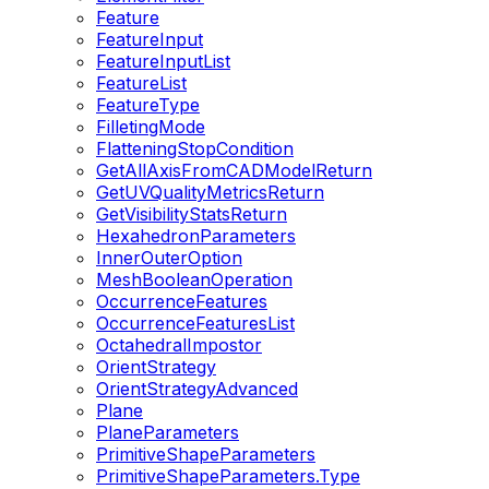
Feature
FeatureInput
FeatureInputList
FeatureList
FeatureType
FilletingMode
FlatteningStopCondition
GetAllAxisFromCADModelReturn
GetUVQualityMetricsReturn
GetVisibilityStatsReturn
HexahedronParameters
InnerOuterOption
MeshBooleanOperation
OccurrenceFeatures
OccurrenceFeaturesList
OctahedralImpostor
OrientStrategy
OrientStrategyAdvanced
Plane
PlaneParameters
PrimitiveShapeParameters
PrimitiveShapeParameters.Type