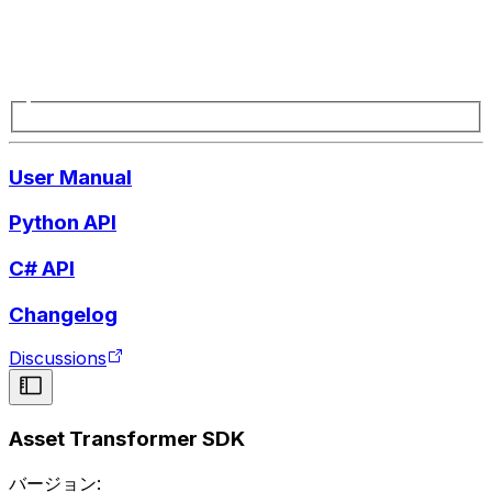
User Manual
Python API
C# API
Changelog
Discussions
Asset Transformer SDK
バージョン: