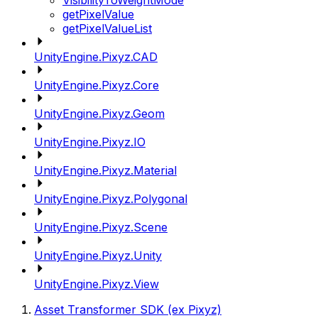
VisibilityToWeightMode
getPixelValue
getPixelValueList
UnityEngine.Pixyz.CAD
UnityEngine.Pixyz.Core
UnityEngine.Pixyz.Geom
UnityEngine.Pixyz.IO
UnityEngine.Pixyz.Material
UnityEngine.Pixyz.Polygonal
UnityEngine.Pixyz.Scene
UnityEngine.Pixyz.Unity
UnityEngine.Pixyz.View
Asset Transformer SDK (ex Pixyz)