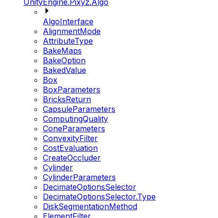
UnityEngine.Pixyz.Algo
AlgoInterface
AlignmentMode
AttributeType
BakeMaps
BakeOption
BakedValue
Box
BoxParameters
BricksReturn
CapsuleParameters
ComputingQuality
ConeParameters
ConvexityFilter
CostEvaluation
CreateOccluder
Cylinder
CylinderParameters
DecimateOptionsSelector
DecimateOptionsSelector.Type
DiskSegmentationMethod
ElementFilter