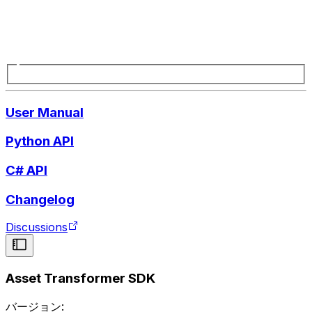
User Manual
Python API
C# API
Changelog
Discussions
Asset Transformer SDK
バージョン: