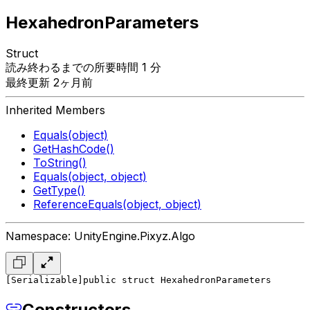
HexahedronParameters
Struct
読み終わるまでの所要時間 1 分
最終更新 2ヶ月前
Inherited Members
Equals(object)
GetHashCode()
ToString()
Equals(object, object)
GetType()
ReferenceEquals(object, object)
Namespace: UnityEngine.Pixyz.Algo
[Serializable]
public struct HexahedronParameters
Constructors