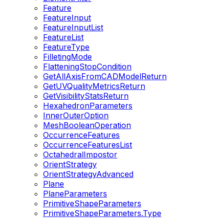
Feature
FeatureInput
FeatureInputList
FeatureList
FeatureType
FilletingMode
FlatteningStopCondition
GetAllAxisFromCADModelReturn
GetUVQualityMetricsReturn
GetVisibilityStatsReturn
HexahedronParameters
InnerOuterOption
MeshBooleanOperation
OccurrenceFeatures
OccurrenceFeaturesList
OctahedralImpostor
OrientStrategy
OrientStrategyAdvanced
Plane
PlaneParameters
PrimitiveShapeParameters
PrimitiveShapeParameters.Type