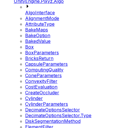
UnityEngine.Pixyz.Algo
AlgoInterface
AlignmentMode
AttributeType
BakeMaps
BakeOption
BakedValue
Box
BoxParameters
BricksReturn
CapsuleParameters
ComputingQuality
ConeParameters
ConvexityFilter
CostEvaluation
CreateOccluder
Cylinder
CylinderParameters
DecimateOptionsSelector
DecimateOptionsSelector.Type
DiskSegmentationMethod
ElementFilter