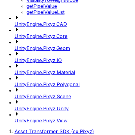
VisibilityToWeightMode
getPixelValue
getPixelValueList
UnityEngine.Pixyz.CAD
UnityEngine.Pixyz.Core
UnityEngine.Pixyz.Geom
UnityEngine.Pixyz.IO
UnityEngine.Pixyz.Material
UnityEngine.Pixyz.Polygonal
UnityEngine.Pixyz.Scene
UnityEngine.Pixyz.Unity
UnityEngine.Pixyz.View
Asset Transformer SDK (ex Pixyz)