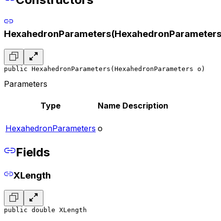
HexahedronParameters(HexahedronParameters
public HexahedronParameters(HexahedronParameters o)
Parameters
Type
Name
Description
HexahedronParameters
o
Fields
XLength
public double XLength