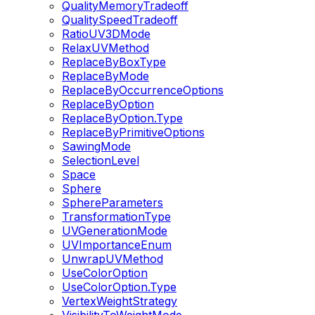
QualityMemoryTradeoff
QualitySpeedTradeoff
RatioUV3DMode
RelaxUVMethod
ReplaceByBoxType
ReplaceByMode
ReplaceByOccurrenceOptions
ReplaceByOption
ReplaceByOption.Type
ReplaceByPrimitiveOptions
SawingMode
SelectionLevel
Space
Sphere
SphereParameters
TransformationType
UVGenerationMode
UVImportanceEnum
UnwrapUVMethod
UseColorOption
UseColorOption.Type
VertexWeightStrategy