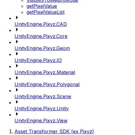
VisibilityToWeightMode
getPixelValue
getPixelValueList
UnityEngine.Pixyz.CAD
UnityEngine.Pixyz.Core
UnityEngine.Pixyz.Geom
UnityEngine.Pixyz.IO
UnityEngine.Pixyz.Material
UnityEngine.Pixyz.Polygonal
UnityEngine.Pixyz.Scene
UnityEngine.Pixyz.Unity
UnityEngine.Pixyz.View
Asset Transformer SDK (ex Pixyz)