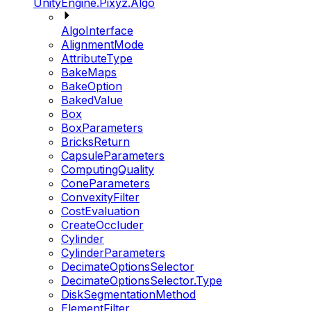
UnityEngine.Pixyz.Algo
AlgoInterface
AlignmentMode
AttributeType
BakeMaps
BakeOption
BakedValue
Box
BoxParameters
BricksReturn
CapsuleParameters
ComputingQuality
ConeParameters
ConvexityFilter
CostEvaluation
CreateOccluder
Cylinder
CylinderParameters
DecimateOptionsSelector
DecimateOptionsSelector.Type
DiskSegmentationMethod
ElementFilter