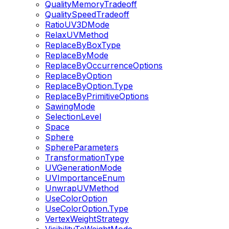
QualityMemoryTradeoff
QualitySpeedTradeoff
RatioUV3DMode
RelaxUVMethod
ReplaceByBoxType
ReplaceByMode
ReplaceByOccurrenceOptions
ReplaceByOption
ReplaceByOption.Type
ReplaceByPrimitiveOptions
SawingMode
SelectionLevel
Space
Sphere
SphereParameters
TransformationType
UVGenerationMode
UVImportanceEnum
UnwrapUVMethod
UseColorOption
UseColorOption.Type
VertexWeightStrategy