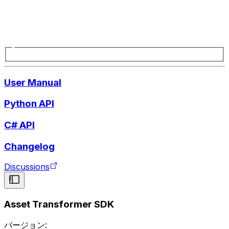
User Manual
Python API
C# API
Changelog
Discussions
Asset Transformer SDK
バージョン: