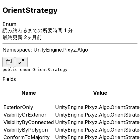
OrientStrategy
Enum
読み終わるまでの所要時間 1 分
最終更新 2ヶ月前
Namespace: UnityEngine.Pixyz.Algo
public enum OrientStrategy
Fields
Name
Value
ExteriorOnly
UnityEngine.Pixyz.Algo.OrientStrat
VisibilityOrExterior
UnityEngine.Pixyz.Algo.OrientStrat
VisibilityByConnected
UnityEngine.Pixyz.Algo.OrientStrat
VisibilityByPolygon
UnityEngine.Pixyz.Algo.OrientStrat
ConformToMajority
UnityEngine.Pixyz.Algo.OrientStrat