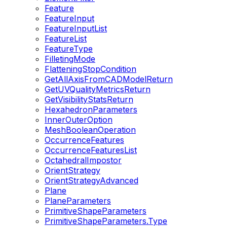
Feature
FeatureInput
FeatureInputList
FeatureList
FeatureType
FilletingMode
FlatteningStopCondition
GetAllAxisFromCADModelReturn
GetUVQualityMetricsReturn
GetVisibilityStatsReturn
HexahedronParameters
InnerOuterOption
MeshBooleanOperation
OccurrenceFeatures
OccurrenceFeaturesList
OctahedralImpostor
OrientStrategy
OrientStrategyAdvanced
Plane
PlaneParameters
PrimitiveShapeParameters
PrimitiveShapeParameters.Type