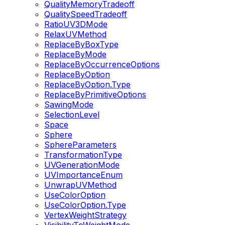
QualityMemoryTradeoff
QualitySpeedTradeoff
RatioUV3DMode
RelaxUVMethod
ReplaceByBoxType
ReplaceByMode
ReplaceByOccurrenceOptions
ReplaceByOption
ReplaceByOption.Type
ReplaceByPrimitiveOptions
SawingMode
SelectionLevel
Space
Sphere
SphereParameters
TransformationType
UVGenerationMode
UVImportanceEnum
UnwrapUVMethod
UseColorOption
UseColorOption.Type
VertexWeightStrategy