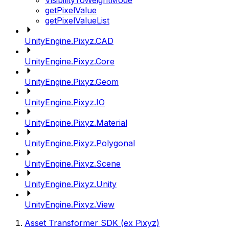
VisibilityToWeightMode
getPixelValue
getPixelValueList
UnityEngine.Pixyz.CAD
UnityEngine.Pixyz.Core
UnityEngine.Pixyz.Geom
UnityEngine.Pixyz.IO
UnityEngine.Pixyz.Material
UnityEngine.Pixyz.Polygonal
UnityEngine.Pixyz.Scene
UnityEngine.Pixyz.Unity
UnityEngine.Pixyz.View
Asset Transformer SDK (ex Pixyz)