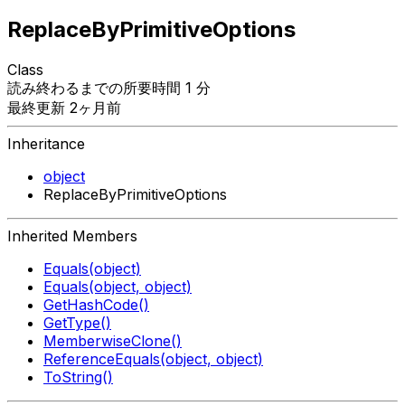
ReplaceByPrimitiveOptions
Class
読み終わるまでの所要時間 1 分
最終更新 2ヶ月前
Inheritance
object
ReplaceByPrimitiveOptions
Inherited Members
Equals(object)
Equals(object, object)
GetHashCode()
GetType()
MemberwiseClone()
ReferenceEquals(object, object)
ToString()