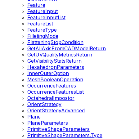
Feature
FeatureInput
FeatureInputList
FeatureList
FeatureType
FilletingMode
FlatteningStopCondition
GetAllAxisFromCADModelReturn
GetUVQualityMetricsReturn
GetVisibilityStatsReturn
HexahedronParameters
InnerOuterOption
MeshBooleanOperation
OccurrenceFeatures
OccurrenceFeaturesList
OctahedralImpostor
OrientStrategy
OrientStrategyAdvanced
Plane
PlaneParameters
PrimitiveShapeParameters
PrimitiveShapeParameters.Type