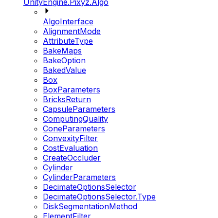
UnityEngine.Pixyz.Algo
AlgoInterface
AlignmentMode
AttributeType
BakeMaps
BakeOption
BakedValue
Box
BoxParameters
BricksReturn
CapsuleParameters
ComputingQuality
ConeParameters
ConvexityFilter
CostEvaluation
CreateOccluder
Cylinder
CylinderParameters
DecimateOptionsSelector
DecimateOptionsSelector.Type
DiskSegmentationMethod
ElementFilter