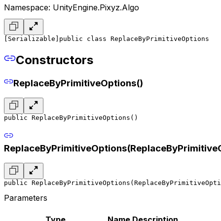
Namespace: UnityEngine.Pixyz.Algo
[Serializable]
public class ReplaceByPrimitiveOptions
Constructors
ReplaceByPrimitiveOptions()
public ReplaceByPrimitiveOptions()
ReplaceByPrimitiveOptions(ReplaceByPrimitive
public ReplaceByPrimitiveOptions(ReplaceByPrimitiveOpti
Parameters
Type
Name
Description