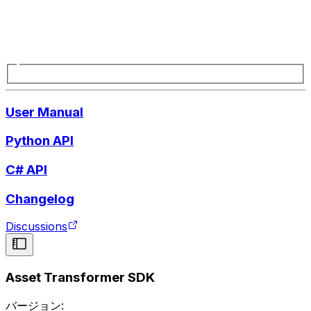
User Manual
Python API
C# API
Changelog
Discussions
Asset Transformer SDK
バージョン: