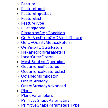
Feature
FeatureInput
FeatureInputList
FeatureList
FeatureType
FilletingMode
FlatteningStopCondition
GetAllAxisFromCADModelReturn
GetUVQualityMetricsReturn
GetVisibilityStatsReturn
HexahedronParameters
InnerOuterOption
MeshBooleanOperation
OccurrenceFeatures
OccurrenceFeaturesList
OctahedralImpostor
OrientStrategy
OrientStrategyAdvanced
Plane
PlaneParameters
PrimitiveShapeParameters
PrimitiveShapeParameters.Type