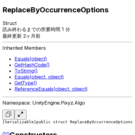
ReplaceByOccurrenceOptions
Struct
読み終わるまでの所要時間 1 分
最終更新 2ヶ月前
Inherited Members
Equals(object)
GetHashCode()
ToString()
Equals(object, object)
GetType()
ReferenceEquals(object, object)
Namespace: UnityEngine.Pixyz.Algo
[Serializable]
public struct ReplaceByOccurrenceOptions
Constructors