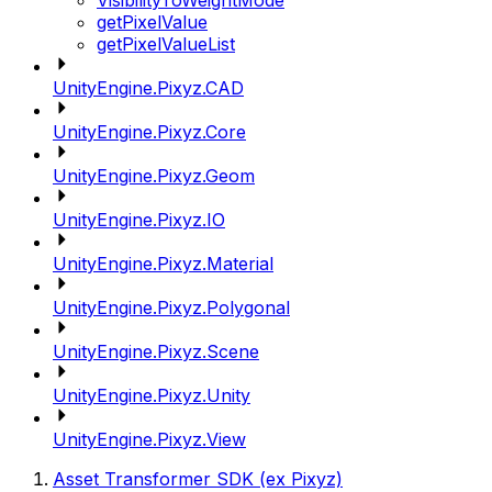
VisibilityToWeightMode
getPixelValue
getPixelValueList
UnityEngine.Pixyz.CAD
UnityEngine.Pixyz.Core
UnityEngine.Pixyz.Geom
UnityEngine.Pixyz.IO
UnityEngine.Pixyz.Material
UnityEngine.Pixyz.Polygonal
UnityEngine.Pixyz.Scene
UnityEngine.Pixyz.Unity
UnityEngine.Pixyz.View
Asset Transformer SDK (ex Pixyz)