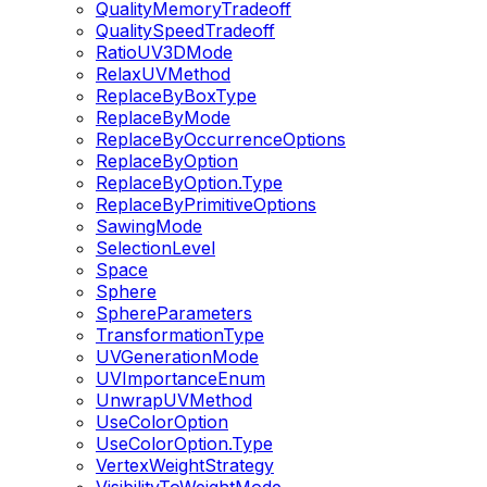
QualityMemoryTradeoff
QualitySpeedTradeoff
RatioUV3DMode
RelaxUVMethod
ReplaceByBoxType
ReplaceByMode
ReplaceByOccurrenceOptions
ReplaceByOption
ReplaceByOption.Type
ReplaceByPrimitiveOptions
SawingMode
SelectionLevel
Space
Sphere
SphereParameters
TransformationType
UVGenerationMode
UVImportanceEnum
UnwrapUVMethod
UseColorOption
UseColorOption.Type
VertexWeightStrategy