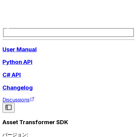
User Manual
Python API
C# API
Changelog
Discussions
Asset Transformer SDK
バージョン: