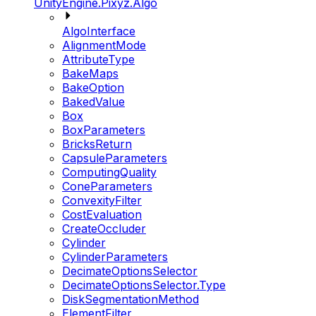
UnityEngine.Pixyz.Algo
AlgoInterface
AlignmentMode
AttributeType
BakeMaps
BakeOption
BakedValue
Box
BoxParameters
BricksReturn
CapsuleParameters
ComputingQuality
ConeParameters
ConvexityFilter
CostEvaluation
CreateOccluder
Cylinder
CylinderParameters
DecimateOptionsSelector
DecimateOptionsSelector.Type
DiskSegmentationMethod
ElementFilter