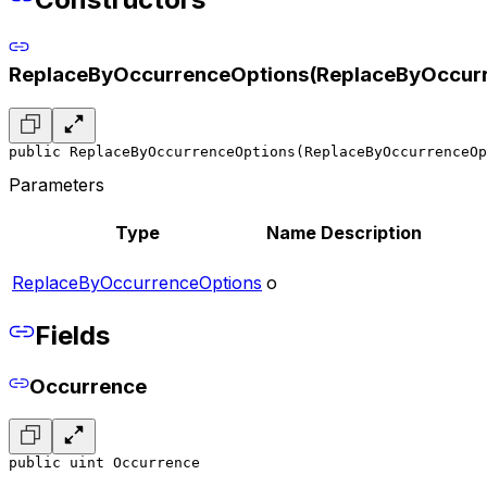
ReplaceByOccurrenceOptions(ReplaceByOccur
public ReplaceByOccurrenceOptions(ReplaceByOccurrenceOp
Parameters
Type
Name
Description
ReplaceByOccurrenceOptions
o
Fields
Occurrence
public uint Occurrence