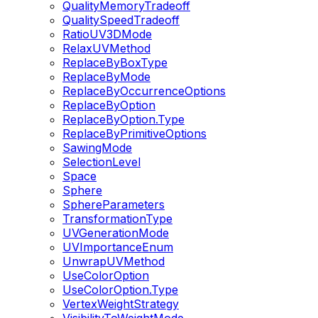
QualityMemoryTradeoff
QualitySpeedTradeoff
RatioUV3DMode
RelaxUVMethod
ReplaceByBoxType
ReplaceByMode
ReplaceByOccurrenceOptions
ReplaceByOption
ReplaceByOption.Type
ReplaceByPrimitiveOptions
SawingMode
SelectionLevel
Space
Sphere
SphereParameters
TransformationType
UVGenerationMode
UVImportanceEnum
UnwrapUVMethod
UseColorOption
UseColorOption.Type
VertexWeightStrategy