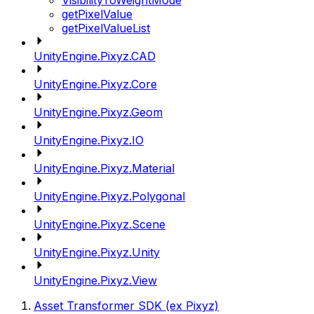
VisibilityToWeightMode
getPixelValue
getPixelValueList
UnityEngine.Pixyz.CAD
UnityEngine.Pixyz.Core
UnityEngine.Pixyz.Geom
UnityEngine.Pixyz.IO
UnityEngine.Pixyz.Material
UnityEngine.Pixyz.Polygonal
UnityEngine.Pixyz.Scene
UnityEngine.Pixyz.Unity
UnityEngine.Pixyz.View
Asset Transformer SDK (ex Pixyz)