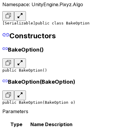
Namespace: UnityEngine.Pixyz.Algo
[Serializable]
public class BakeOption
Constructors
BakeOption()
public BakeOption()
BakeOption(BakeOption)
public BakeOption(BakeOption o)
Parameters
Type
Name
Description