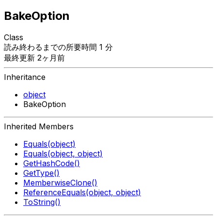
BakeOption
Class
読み終わるまでの所要時間 1 分
最終更新 2ヶ月前
Inheritance
object
BakeOption
Inherited Members
Equals(object)
Equals(object, object)
GetHashCode()
GetType()
MemberwiseClone()
ReferenceEquals(object, object)
ToString()