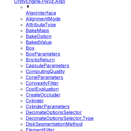
UnityEngine.Pixyz.Algo
AlgoInterface
AlignmentMode
AttributeType
BakeMaps
BakeOption
BakedValue
Box
BoxParameters
BricksReturn
CapsuleParameters
ComputingQuality
ConeParameters
ConvexityFilter
CostEvaluation
CreateOccluder
Cylinder
CylinderParameters
DecimateOptionsSelector
DecimateOptionsSelector.Type
DiskSegmentationMethod
ElementFilter