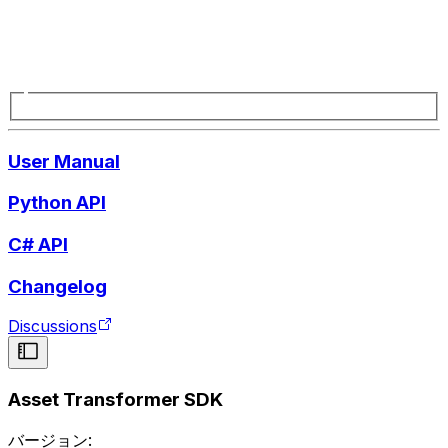
User Manual
Python API
C# API
Changelog
Discussions
Asset Transformer SDK
バージョン: