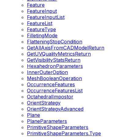
Feature
FeatureInput
FeatureInputList
FeatureList
FeatureType
FilletingMode
FlatteningStopCondition
GetAllAxisFromCADModelReturn
GetUVQualityMetricsReturn
GetVisibilityStatsReturn
HexahedronParameters
InnerOuterOption
MeshBooleanOperation
OccurrenceFeatures
OccurrenceFeaturesList
OctahedralImpostor
OrientStrategy
OrientStrategyAdvanced
Plane
PlaneParameters
PrimitiveShapeParameters
PrimitiveShapeParameters.Type