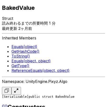
BakedValue
Struct
読み終わるまでの所要時間 1 分
最終更新 2ヶ月前
Inherited Members
Equals(object)
GetHashCode()
ToString()
Equals(object, object)
GetType()
ReferenceEquals(object, object)
Namespace: UnityEngine.Pixyz.Algo
[Serializable]
public struct BakedValue
Constructors