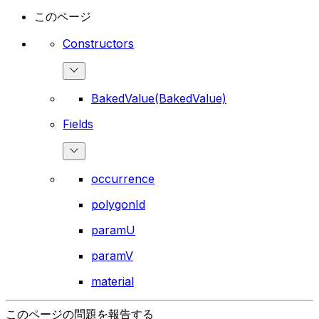
このページ
Constructors
BakedValue(BakedValue)
Fields
occurrence
polygonId
paramU
paramV
material
このページの問題を報告する