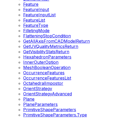
Feature
FeatureInput
FeatureInputList
FeatureList
FeatureType
FilletingMode
FlatteningStopCondition
GetAllAxisFromCADModelReturn
GetUVQualityMetricsReturn
GetVisibilityStatsReturn
HexahedronParameters
InnerOuterOption
MeshBooleanOperation
OccurrenceFeatures
OccurrenceFeaturesList
OctahedralImpostor
OrientStrategy
OrientStrategyAdvanced
Plane
PlaneParameters
PrimitiveShapeParameters
PrimitiveShapeParameters.Type