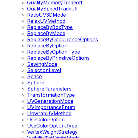
QualityMemoryTradeoff
QualitySpeedTradeoff
RatioUV3DMode
RelaxUVMethod
ReplaceByBoxType
ReplaceByMode
ReplaceByOccurrenceOptions
ReplaceByOption
ReplaceByOption.Type
ReplaceByPrimitiveOptions
SawingMode
SelectionLevel
Space
Sphere
SphereParameters
TransformationType
UVGenerationMode
UVImportanceEnum
UnwrapUVMethod
UseColorOption
UseColorOption.Type
VertexWeightStrategy