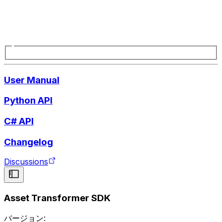
User Manual
Python API
C# API
Changelog
Discussions
Asset Transformer SDK
バージョン: