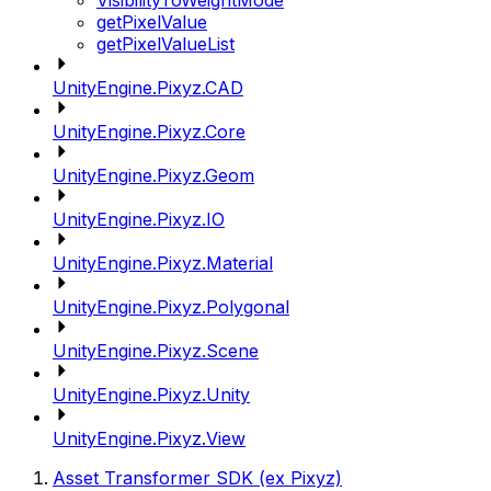
VisibilityToWeightMode
getPixelValue
getPixelValueList
UnityEngine.Pixyz.CAD
UnityEngine.Pixyz.Core
UnityEngine.Pixyz.Geom
UnityEngine.Pixyz.IO
UnityEngine.Pixyz.Material
UnityEngine.Pixyz.Polygonal
UnityEngine.Pixyz.Scene
UnityEngine.Pixyz.Unity
UnityEngine.Pixyz.View
Asset Transformer SDK (ex Pixyz)