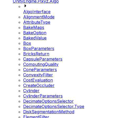
UnityEngine.Pixyz.Algo
AlgoInterface
AlignmentMode
AttributeType
BakeMaps
BakeOption
BakedValue
Box
BoxParameters
BricksReturn
CapsuleParameters
ComputingQuality
ConeParameters
ConvexityFilter
CostEvaluation
CreateOccluder
Cylinder
CylinderParameters
DecimateOptionsSelector
DecimateOptionsSelector.Type
DiskSegmentationMethod
ElementFilter