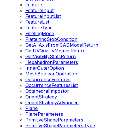
Feature
FeatureInput
FeatureInputList
FeatureList
FeatureType
FilletingMode
FlatteningStopCondition
GetAllAxisFromCADModelReturn
GetUVQualityMetricsReturn
GetVisibilityStatsReturn
HexahedronParameters
InnerOuterOption
MeshBooleanOperation
OccurrenceFeatures
OccurrenceFeaturesList
OctahedralImpostor
OrientStrategy
OrientStrategyAdvanced
Plane
PlaneParameters
PrimitiveShapeParameters
PrimitiveShapeParameters.Type