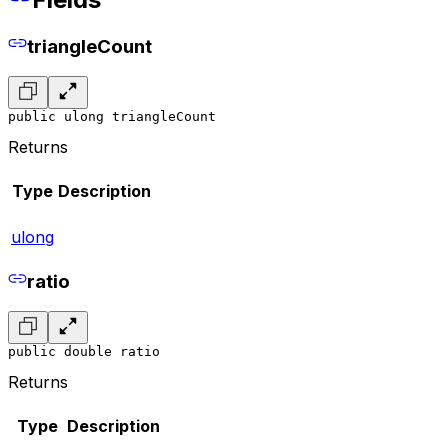
triangleCount
public ulong triangleCount
Returns
Type
Description
ulong
ratio
public double ratio
Returns
Type
Description