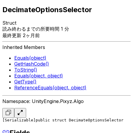
DecimateOptionsSelector
Struct
読み終わるまでの所要時間 1 分
最終更新 2ヶ月前
Inherited Members
Equals(object)
GetHashCode()
ToString()
Equals(object, object)
GetType()
ReferenceEquals(object, object)
Namespace: UnityEngine.Pixyz.Algo
[Serializable]
public struct DecimateOptionsSelector
Fields