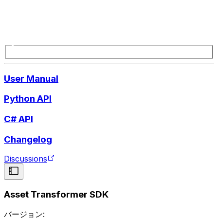
User Manual
Python API
C# API
Changelog
Discussions
Asset Transformer SDK
バージョン: