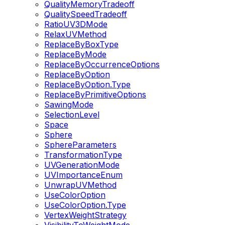
QualityMemoryTradeoff
QualitySpeedTradeoff
RatioUV3DMode
RelaxUVMethod
ReplaceByBoxType
ReplaceByMode
ReplaceByOccurrenceOptions
ReplaceByOption
ReplaceByOption.Type
ReplaceByPrimitiveOptions
SawingMode
SelectionLevel
Space
Sphere
SphereParameters
TransformationType
UVGenerationMode
UVImportanceEnum
UnwrapUVMethod
UseColorOption
UseColorOption.Type
VertexWeightStrategy