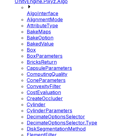
UnityEngine.Pixyz.Algo
AlgoInterface
AlignmentMode
AttributeType
BakeMaps
BakeOption
BakedValue
Box
BoxParameters
BricksReturn
CapsuleParameters
ComputingQuality
ConeParameters
ConvexityFilter
CostEvaluation
CreateOccluder
Cylinder
CylinderParameters
DecimateOptionsSelector
DecimateOptionsSelector.Type
DiskSegmentationMethod
ElementFilter