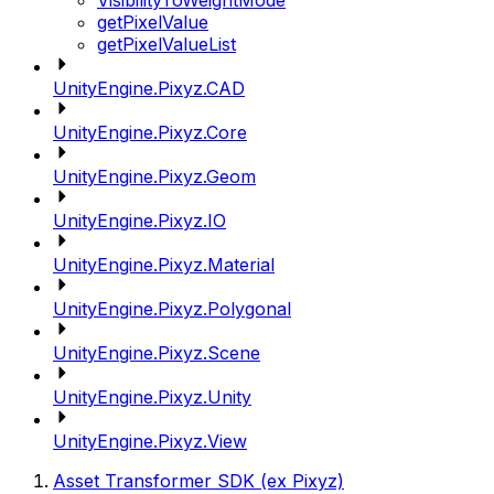
VisibilityToWeightMode
getPixelValue
getPixelValueList
UnityEngine.Pixyz.CAD
UnityEngine.Pixyz.Core
UnityEngine.Pixyz.Geom
UnityEngine.Pixyz.IO
UnityEngine.Pixyz.Material
UnityEngine.Pixyz.Polygonal
UnityEngine.Pixyz.Scene
UnityEngine.Pixyz.Unity
UnityEngine.Pixyz.View
Asset Transformer SDK (ex Pixyz)