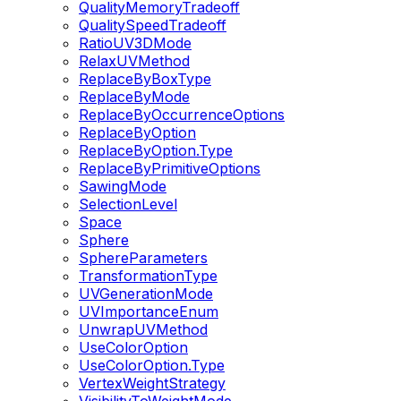
QualityMemoryTradeoff
QualitySpeedTradeoff
RatioUV3DMode
RelaxUVMethod
ReplaceByBoxType
ReplaceByMode
ReplaceByOccurrenceOptions
ReplaceByOption
ReplaceByOption.Type
ReplaceByPrimitiveOptions
SawingMode
SelectionLevel
Space
Sphere
SphereParameters
TransformationType
UVGenerationMode
UVImportanceEnum
UnwrapUVMethod
UseColorOption
UseColorOption.Type
VertexWeightStrategy