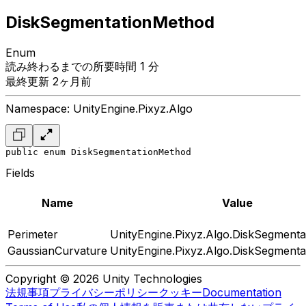
DiskSegmentationMethod
Enum
読み終わるまでの所要時間 1 分
最終更新 2ヶ月前
Namespace: UnityEngine.Pixyz.Algo
public enum DiskSegmentationMethod
Fields
Name
Value
Perimeter
UnityEngine.Pixyz.Algo.DiskSegment
GaussianCurvature
UnityEngine.Pixyz.Algo.DiskSegment
Copyright © 2026 Unity Technologies
法規事項
プライバシーポリシー
クッキー
Documentation