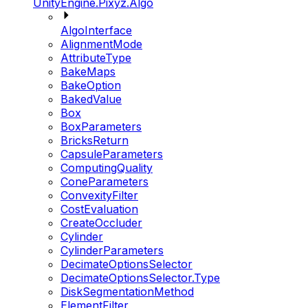
UnityEngine.Pixyz.Algo
AlgoInterface
AlignmentMode
AttributeType
BakeMaps
BakeOption
BakedValue
Box
BoxParameters
BricksReturn
CapsuleParameters
ComputingQuality
ConeParameters
ConvexityFilter
CostEvaluation
CreateOccluder
Cylinder
CylinderParameters
DecimateOptionsSelector
DecimateOptionsSelector.Type
DiskSegmentationMethod
ElementFilter