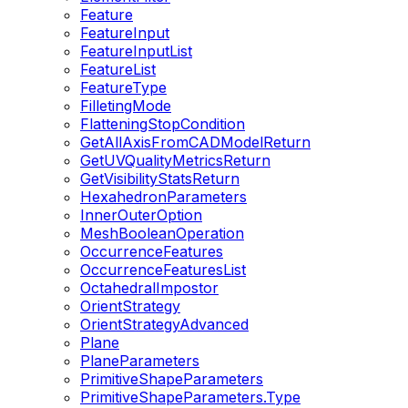
Feature
FeatureInput
FeatureInputList
FeatureList
FeatureType
FilletingMode
FlatteningStopCondition
GetAllAxisFromCADModelReturn
GetUVQualityMetricsReturn
GetVisibilityStatsReturn
HexahedronParameters
InnerOuterOption
MeshBooleanOperation
OccurrenceFeatures
OccurrenceFeaturesList
OctahedralImpostor
OrientStrategy
OrientStrategyAdvanced
Plane
PlaneParameters
PrimitiveShapeParameters
PrimitiveShapeParameters.Type