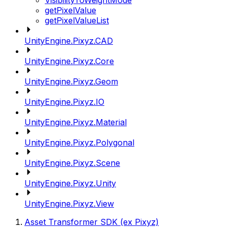
VisibilityToWeightMode
getPixelValue
getPixelValueList
UnityEngine.Pixyz.CAD
UnityEngine.Pixyz.Core
UnityEngine.Pixyz.Geom
UnityEngine.Pixyz.IO
UnityEngine.Pixyz.Material
UnityEngine.Pixyz.Polygonal
UnityEngine.Pixyz.Scene
UnityEngine.Pixyz.Unity
UnityEngine.Pixyz.View
Asset Transformer SDK (ex Pixyz)