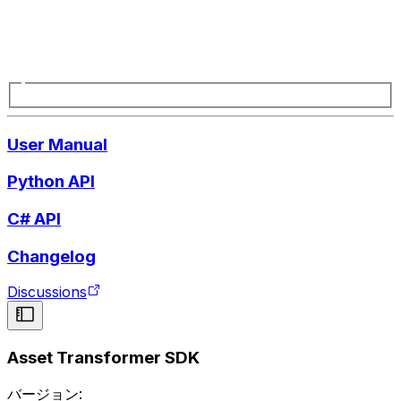
User Manual
Python API
C# API
Changelog
Discussions
Asset Transformer SDK
バージョン: